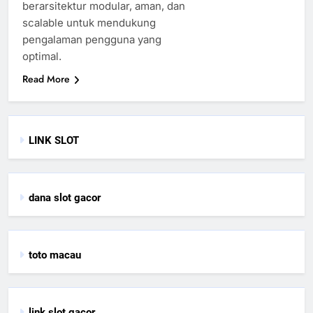
berarsitektur modular, aman, dan
scalable untuk mendukung
pengalaman pengguna yang
optimal.
Read More
LINK SLOT
dana slot gacor
toto macau
link slot gacor