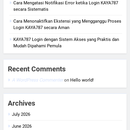
Cara Mengatasi Notifikasi Error ketika Login KAYA787
secara Sistematis
Cara Menonaktifkan Ekstensi yang Mengganggu Proses
Login KAYA787 secara Aman
KAYA787 Login dengan Sistem Akses yang Praktis dan
Mudah Dipahami Pemula
Recent Comments
A WordPress Commenter
on
Hello world!
Archives
July 2026
June 2026