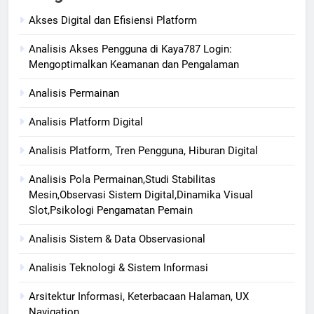
Akses Digital dan Efisiensi Platform
Analisis Akses Pengguna di Kaya787 Login:
Mengoptimalkan Keamanan dan Pengalaman
Analisis Permainan
Analisis Platform Digital
Analisis Platform, Tren Pengguna, Hiburan Digital
Analisis Pola Permainan,Studi Stabilitas
Mesin,Observasi Sistem Digital,Dinamika Visual
Slot,Psikologi Pengamatan Pemain
Analisis Sistem & Data Observasional
Analisis Teknologi & Sistem Informasi
Arsitektur Informasi, Keterbacaan Halaman, UX
Navigation