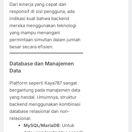
Dari kinerja yang cepat dan
responsif di sisi pengguna, ada
indikasi kuat bahwa backend
mereka menggunakan teknologi
yang mampu menangani
permintaan simultan dalam jumlah
besar secara efisien.
Database dan Manajemen
Data
Platform seperti Kaya787 sangat
bergantung pada manajemen data
yang handal. Umumnya, struktur
backend menggunakan kombinasi
database relasional dan non-
relasional:
MySQL/MariaDB
: Untuk