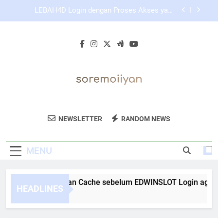
Skip
Cara Mengatasi Notifikasi Error ketika Login
to
KAYA787 secara Sistematis
content
Cara Menonaktifkan Ekstensi yang Mengganggu
Proses Login KAYA787 secara Aman
Cara Membersihkan Cache sebelum EDWINSLOT
Login agar Halaman Lebih Stabil
LEBAH4D Login dengan Proses Akses yang
Cepat, Aman, dan Terarah
Cara Mengatasi Notifikasi Error ketika Login
KAYA787 secara Sistematis
Sore Moi Iiyan
Dapatkan Produk Kecantikan Alami Dari
Cara Menonaktifkan Ekstensi yang Mengganggu
NEWSLETTER
RANDOM NEWS
Proses Login KAYA787 secara Aman
Sore Moi Iiyan. Bahan-Bahan Berkualitas
Untuk Perawatan Kulit Yang Sehat Dan
MENU
Alami.
ra Membersihkan Cache sebelum EDWINSLOT Login agar Hala
HEADLINES
Weeks Ago