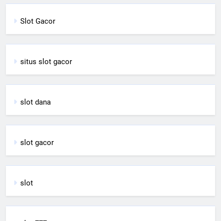
Slot Gacor
situs slot gacor
slot dana
slot gacor
slot