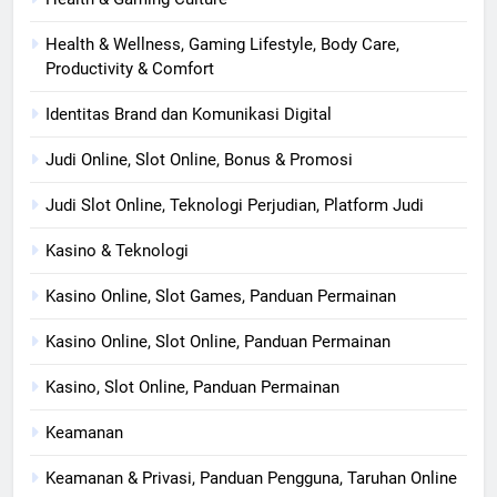
Health & Wellness, Gaming Lifestyle, Body Care,
Productivity & Comfort
Identitas Brand dan Komunikasi Digital
Judi Online, Slot Online, Bonus & Promosi
Judi Slot Online, Teknologi Perjudian, Platform Judi
Kasino & Teknologi
Kasino Online, Slot Games, Panduan Permainan
Kasino Online, Slot Online, Panduan Permainan
Kasino, Slot Online, Panduan Permainan
Keamanan
Keamanan & Privasi, Panduan Pengguna, Taruhan Online