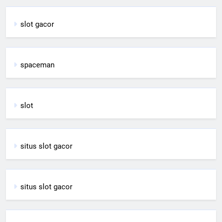
slot gacor
spaceman
slot
situs slot gacor
situs slot gacor