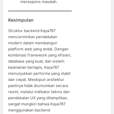
merespons masalah.
Kesimpulan
Struktur backend Kaya787
mencerminkan pendekatan
modern dalam membangun
platform web yang andal. Dengan
kombinasi framework yang efisien,
database yang kuat, dan sistem
keamanan berlapis, Kaya787
menunjukkan performa yang stabil
dan cepat. Meskipun arsitektur
pastinya tidak diumumkan secara
resmi, melalui indikator teknis dan
pendekatan UX yang ditampilkan,
sangat mungkin bahwa Kaya787
menggunakan backend