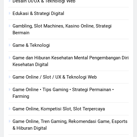
Desain UI/UX & Teknologi Web
Edukasi & Strategi Digital
Gambling, Slot Machines, Kasino Online, Strategi
Bermain
Game & Teknologi
Game dan Hiburan Kesehatan Mental Pengembangan Diri
Kesehatan Digital
Game Online / Slot / UX & Teknologi Web
Game Online • Tips Gaming • Strategi Permainan •
Farming
Game Online, Kompetisi Slot, Slot Terpercaya
Game Online, Tren Gaming, Rekomendasi Game, Esports
& Hiburan Digital