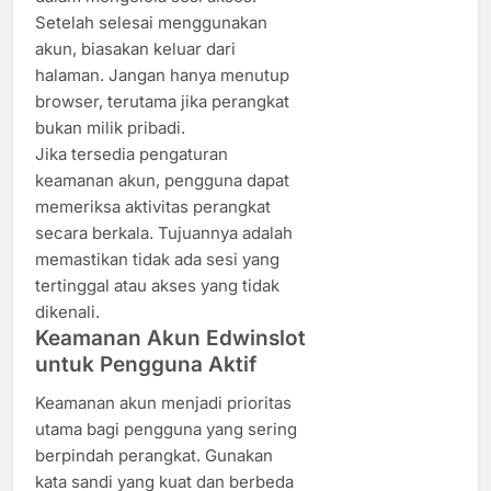
Setelah selesai menggunakan
akun, biasakan keluar dari
halaman. Jangan hanya menutup
browser, terutama jika perangkat
bukan milik pribadi.
Jika tersedia pengaturan
keamanan akun, pengguna dapat
memeriksa aktivitas perangkat
secara berkala. Tujuannya adalah
memastikan tidak ada sesi yang
tertinggal atau akses yang tidak
dikenali.
Keamanan Akun Edwinslot
untuk Pengguna Aktif
Keamanan akun menjadi prioritas
utama bagi pengguna yang sering
berpindah perangkat. Gunakan
kata sandi yang kuat dan berbeda