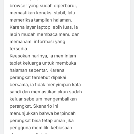
browser yang sudah diperbarui,
memastikan koneksi stabil, lalu
memeriksa tampilan halaman.
Karena layar laptop lebih luas, ia
lebih mudah membaca menu dan
memahami informasi yang
tersedia.
Keesokan harinya, ia meminjam
tablet keluarga untuk membuka
halaman sebentar. Karena
perangkat tersebut dipakai
bersama, ia tidak menyimpan kata
sandi dan memastikan akun sudah
keluar sebelum mengembalikan
perangkat. Skenario ini
menunjukkan bahwa berpindah
perangkat bisa tetap aman jika
pengguna memiliki kebiasaan