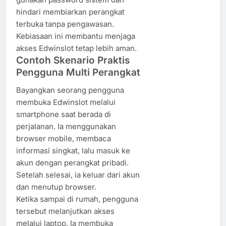
hindari membiarkan perangkat
terbuka tanpa pengawasan.
Kebiasaan ini membantu menjaga
akses Edwinslot tetap lebih aman.
Contoh Skenario Praktis
Pengguna Multi Perangkat
Bayangkan seorang pengguna
membuka Edwinslot melalui
smartphone saat berada di
perjalanan. Ia menggunakan
browser mobile, membaca
informasi singkat, lalu masuk ke
akun dengan perangkat pribadi.
Setelah selesai, ia keluar dari akun
dan menutup browser.
Ketika sampai di rumah, pengguna
tersebut melanjutkan akses
melalui laptop. Ia membuka