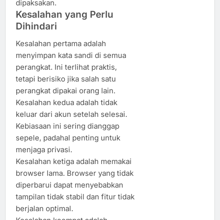
dipaksakan.
Kesalahan yang Perlu
Dihindari
Kesalahan pertama adalah
menyimpan kata sandi di semua
perangkat. Ini terlihat praktis,
tetapi berisiko jika salah satu
perangkat dipakai orang lain.
Kesalahan kedua adalah tidak
keluar dari akun setelah selesai.
Kebiasaan ini sering dianggap
sepele, padahal penting untuk
menjaga privasi.
Kesalahan ketiga adalah memakai
browser lama. Browser yang tidak
diperbarui dapat menyebabkan
tampilan tidak stabil dan fitur tidak
berjalan optimal.