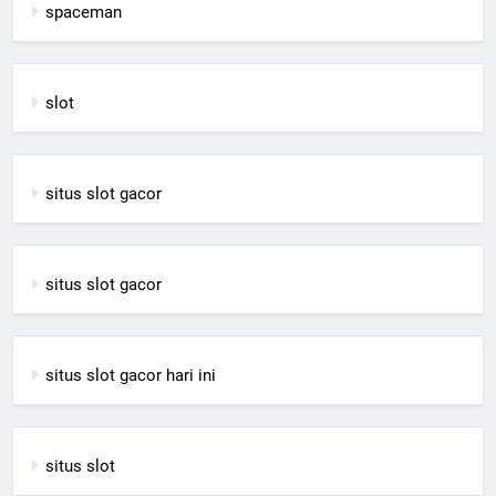
spaceman
slot
situs slot gacor
situs slot gacor
situs slot gacor hari ini
situs slot