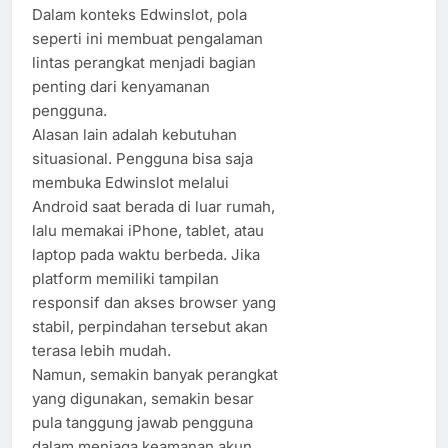
Dalam konteks Edwinslot, pola
seperti ini membuat pengalaman
lintas perangkat menjadi bagian
penting dari kenyamanan
pengguna.
Alasan lain adalah kebutuhan
situasional. Pengguna bisa saja
membuka Edwinslot melalui
Android saat berada di luar rumah,
lalu memakai iPhone, tablet, atau
laptop pada waktu berbeda. Jika
platform memiliki tampilan
responsif dan akses browser yang
stabil, perpindahan tersebut akan
terasa lebih mudah.
Namun, semakin banyak perangkat
yang digunakan, semakin besar
pula tanggung jawab pengguna
dalam menjaga keamanan akun.