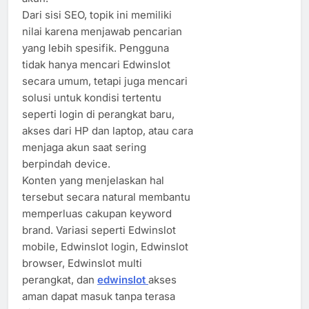
Dari sisi SEO, topik ini memiliki
nilai karena menjawab pencarian
yang lebih spesifik. Pengguna
tidak hanya mencari Edwinslot
secara umum, tetapi juga mencari
solusi untuk kondisi tertentu
seperti login di perangkat baru,
akses dari HP dan laptop, atau cara
menjaga akun saat sering
berpindah device.
Konten yang menjelaskan hal
tersebut secara natural membantu
memperluas cakupan keyword
brand. Variasi seperti Edwinslot
mobile, Edwinslot login, Edwinslot
browser, Edwinslot multi
perangkat, dan
edwinslot
akses
aman dapat masuk tanpa terasa