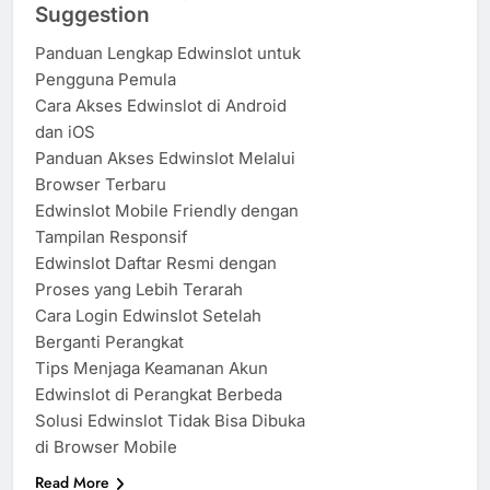
Suggestion
Panduan Lengkap Edwinslot untuk
Pengguna Pemula
Cara Akses Edwinslot di Android
dan iOS
Panduan Akses Edwinslot Melalui
Browser Terbaru
Edwinslot Mobile Friendly dengan
Tampilan Responsif
Edwinslot Daftar Resmi dengan
Proses yang Lebih Terarah
Cara Login Edwinslot Setelah
Berganti Perangkat
Tips Menjaga Keamanan Akun
Edwinslot di Perangkat Berbeda
Solusi Edwinslot Tidak Bisa Dibuka
di Browser Mobile
Read More