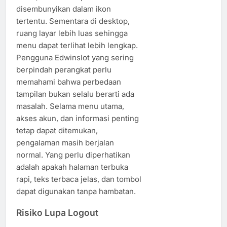
disembunyikan dalam ikon
tertentu. Sementara di desktop,
ruang layar lebih luas sehingga
menu dapat terlihat lebih lengkap.
Pengguna Edwinslot yang sering
berpindah perangkat perlu
memahami bahwa perbedaan
tampilan bukan selalu berarti ada
masalah. Selama menu utama,
akses akun, dan informasi penting
tetap dapat ditemukan,
pengalaman masih berjalan
normal. Yang perlu diperhatikan
adalah apakah halaman terbuka
rapi, teks terbaca jelas, dan tombol
dapat digunakan tanpa hambatan.
Risiko Lupa Logout