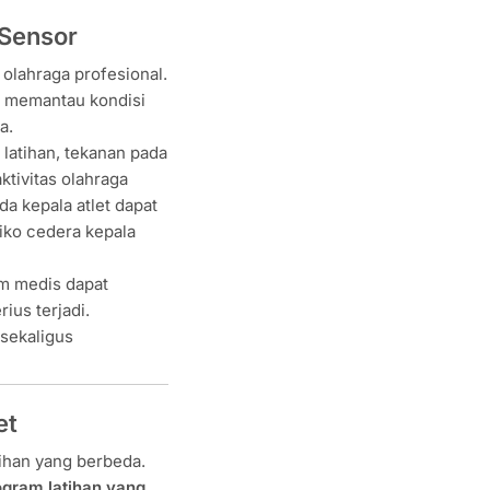
 Sensor
 olahraga profesional.
uk memantau kondisi
a.
latihan, tekanan pada
ktivitas olahraga
da kepala atlet dapat
iko cedera kepala
im medis dapat
ius terjadi.
sekaligus
et
tihan yang berbeda.
ogram latihan yang