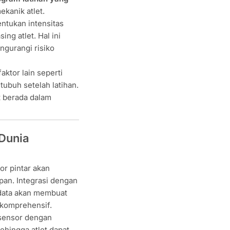
ekanik atlet.
entukan intensitas
g atlet. Hal ini
ngurangi risiko
ktor lain seperti
 tubuh setelah latihan.
t berada dalam
Dunia
r pintar akan
pan. Integrasi dengan
 data akan membuat
 komprehensif.
sensor dengan
sehingga atlet dapat