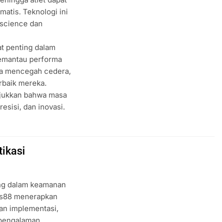
matis. Teknologi ini
science dan
at penting dalam
emantau performa
rta mencegah cedera,
rbaik mereka.
unjukkan bahwa masa
esisi, dan inovasi.
ikasi
ing dalam keamanan
ras88 menerapkan
an implementasi,
 pengalaman