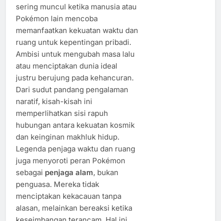
sering muncul ketika manusia atau
Pokémon lain mencoba
memanfaatkan kekuatan waktu dan
ruang untuk kepentingan pribadi.
Ambisi untuk mengubah masa lalu
atau menciptakan dunia ideal
justru berujung pada kehancuran.
Dari sudut pandang pengalaman
naratif, kisah-kisah ini
memperlihatkan sisi rapuh
hubungan antara kekuatan kosmik
dan keinginan makhluk hidup.
Legenda penjaga waktu dan ruang
juga menyoroti peran Pokémon
sebagai
penjaga alam
, bukan
penguasa. Mereka tidak
menciptakan kekacauan tanpa
alasan, melainkan bereaksi ketika
keseimbangan terancam. Hal ini