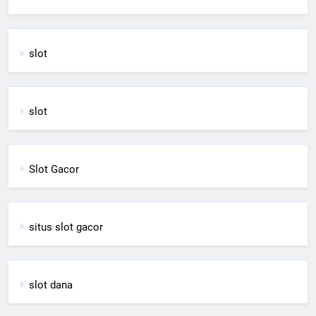
slot
slot
Slot Gacor
situs slot gacor
slot dana