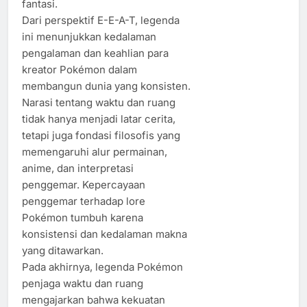
fantasi.
Dari perspektif E-E-A-T, legenda
ini menunjukkan kedalaman
pengalaman dan keahlian para
kreator Pokémon dalam
membangun dunia yang konsisten.
Narasi tentang waktu dan ruang
tidak hanya menjadi latar cerita,
tetapi juga fondasi filosofis yang
memengaruhi alur permainan,
anime, dan interpretasi
penggemar. Kepercayaan
penggemar terhadap lore
Pokémon tumbuh karena
konsistensi dan kedalaman makna
yang ditawarkan.
Pada akhirnya, legenda Pokémon
penjaga waktu dan ruang
mengajarkan bahwa kekuatan