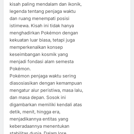
kisah paling mendalam dan ikonik,
legenda tentang penjaga waktu
dan ruang menempati posisi
istimewa. Kisah ini tidak hanya
menghadirkan Pokémon dengan
kekuatan luar biasa, tetapi juga
memperkenalkan konsep
keseimbangan kosmik yang
menjadi fondasi alam semesta
Pokémon.
Pokémon penjaga waktu sering
diasosiasikan dengan kemampuan
mengatur alur peristiwa, masa lalu,
dan masa depan. Sosok ini
digambarkan memiliki kendali atas
detik, menit, hingga era,
menjadikannya entitas yang
keberadaannya menentukan
stabilitas dunia. Dalam lore