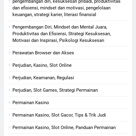
pengembangan diri, kesuksesan pribadi, produktivitas
dan efisiensi, mindset dan motivasi, pengelolaan
keuangan, strategi karier, literasi finansial
Pengembangan Diri, Mindset dan Mental Juara,
Produktivitas dan Efisiensi, Strategi Kesuksesan,
Motivasi dan Inspirasi, Psikologi Kesuksesan
Perawatan Browser dan Akses
Perjudian, Kasino, Slot Online
Perjudian, Keamanan, Regulasi
Perjudian, Slot Games, Strategi Permainan
Permainan Kasino
Permainan Kasino, Slot Gacor, Tips & Trik Judi
Permainan Kasino, Slot Online, Panduan Permainan