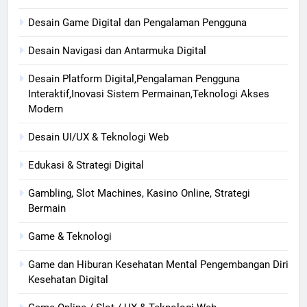
Desain Game Digital dan Pengalaman Pengguna
Desain Navigasi dan Antarmuka Digital
Desain Platform Digital,Pengalaman Pengguna
Interaktif,Inovasi Sistem Permainan,Teknologi Akses
Modern
Desain UI/UX & Teknologi Web
Edukasi & Strategi Digital
Gambling, Slot Machines, Kasino Online, Strategi
Bermain
Game & Teknologi
Game dan Hiburan Kesehatan Mental Pengembangan Diri
Kesehatan Digital