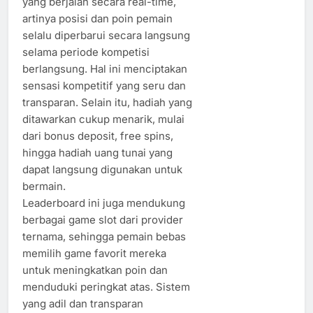
yang berjalan secara real-time,
artinya posisi dan poin pemain
selalu diperbarui secara langsung
selama periode kompetisi
berlangsung. Hal ini menciptakan
sensasi kompetitif yang seru dan
transparan. Selain itu, hadiah yang
ditawarkan cukup menarik, mulai
dari bonus deposit, free spins,
hingga hadiah uang tunai yang
dapat langsung digunakan untuk
bermain.
Leaderboard ini juga mendukung
berbagai game slot dari provider
ternama, sehingga pemain bebas
memilih game favorit mereka
untuk meningkatkan poin dan
menduduki peringkat atas. Sistem
yang adil dan transparan