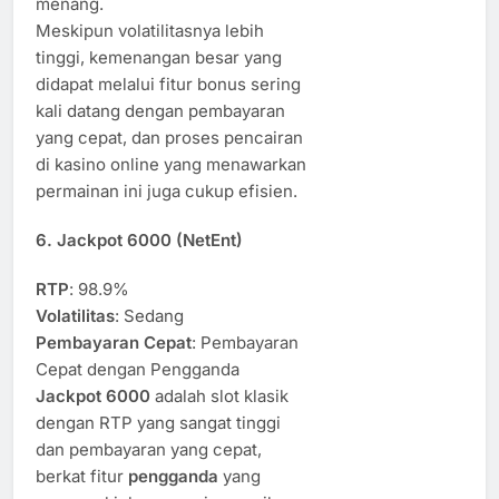
menang.
Meskipun volatilitasnya lebih
tinggi, kemenangan besar yang
didapat melalui fitur bonus sering
kali datang dengan pembayaran
yang cepat, dan proses pencairan
di kasino online yang menawarkan
permainan ini juga cukup efisien.
6.
Jackpot 6000 (NetEnt)
RTP
: 98.9%
Volatilitas
: Sedang
Pembayaran Cepat
: Pembayaran
Cepat dengan Pengganda
Jackpot 6000
adalah slot klasik
dengan RTP yang sangat tinggi
dan pembayaran yang cepat,
berkat fitur
pengganda
yang