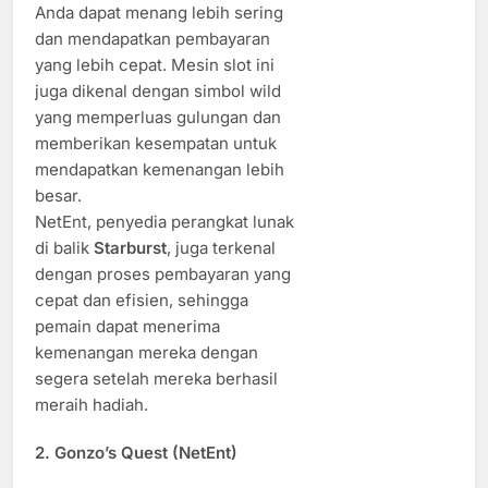
Anda dapat menang lebih sering
dan mendapatkan pembayaran
yang lebih cepat. Mesin slot ini
juga dikenal dengan simbol wild
yang memperluas gulungan dan
memberikan kesempatan untuk
mendapatkan kemenangan lebih
besar.
NetEnt, penyedia perangkat lunak
di balik
Starburst
, juga terkenal
dengan proses pembayaran yang
cepat dan efisien, sehingga
pemain dapat menerima
kemenangan mereka dengan
segera setelah mereka berhasil
meraih hadiah.
2.
Gonzo’s Quest (NetEnt)