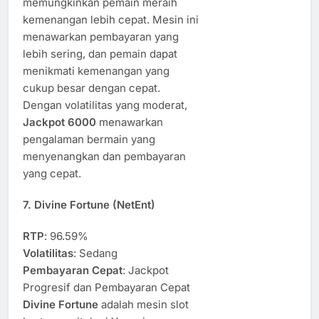
memungkinkan pemain meraih
kemenangan lebih cepat. Mesin ini
menawarkan pembayaran yang
lebih sering, dan pemain dapat
menikmati kemenangan yang
cukup besar dengan cepat.
Dengan volatilitas yang moderat,
Jackpot 6000
menawarkan
pengalaman bermain yang
menyenangkan dan pembayaran
yang cepat.
7.
Divine Fortune (NetEnt)
RTP
: 96.59%
Volatilitas
: Sedang
Pembayaran Cepat
: Jackpot
Progresif dan Pembayaran Cepat
Divine Fortune
adalah mesin slot