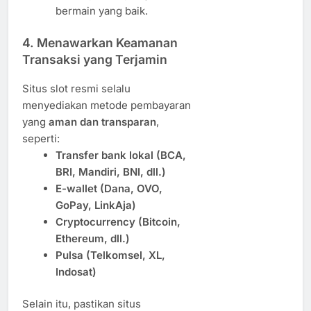
bermain yang baik.
4. Menawarkan Keamanan
Transaksi yang Terjamin
Situs slot resmi selalu
menyediakan metode pembayaran
yang
aman dan transparan
,
seperti:
Transfer bank lokal (BCA,
BRI, Mandiri, BNI, dll.)
E-wallet (Dana, OVO,
GoPay, LinkAja)
Cryptocurrency (Bitcoin,
Ethereum, dll.)
Pulsa (Telkomsel, XL,
Indosat)
Selain itu, pastikan situs