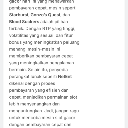
gacor hari ini
yang menawarkan
pembayaran cepat, mesin seperti
Starburst
,
Gonzo’s Quest
, dan
Blood Suckers
adalah pilihan
terbaik. Dengan RTP yang tinggi,
volatilitas yang sesuai, dan fitur
bonus yang meningkatkan peluang
menang, mesin-mesin ini
memberikan pembayaran cepat
yang meningkatkan pengalaman
bermain. Selain itu, penyedia
perangkat lunak seperti
NetEnt
dikenal dengan proses
pembayaran yang efisien dan
cepat, menjadikan permainan slot
lebih menyenangkan dan
menguntungkan. Jadi, jangan ragu
untuk mencoba mesin slot gacor
dengan pembayaran cepat dan