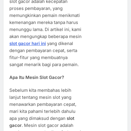
slot gacor adalah kecepatan
proses pembayaran, yang
memungkinkan pemain menikmati
kemenangan mereka tanpa harus
menunggu lama. Di artikel ini, kami
akan mengungkap beberapa mesin
slot gacor hari ini
yang dikenal
dengan pembayaran cepat, serta
fitur-fitur yang membuatnya
sangat menarik bagi para pemain.
Apa Itu Mesin Slot Gacor?
Sebelum kita membahas lebih
lanjut tentang mesin slot yang
menawarkan pembayaran cepat,
mari kita pahami terlebih dahulu
apa yang dimaksud dengan
slot
gacor
. Mesin slot gacor adalah