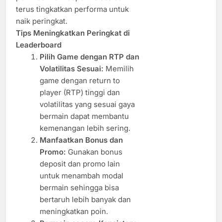
terus tingkatkan performa untuk
naik peringkat.
Tips Meningkatkan Peringkat di
Leaderboard
Pilih Game dengan RTP dan
Volatilitas Sesuai:
Memilih
game dengan return to
player (RTP) tinggi dan
volatilitas yang sesuai gaya
bermain dapat membantu
kemenangan lebih sering.
Manfaatkan Bonus dan
Promo:
Gunakan bonus
deposit dan promo lain
untuk menambah modal
bermain sehingga bisa
bertaruh lebih banyak dan
meningkatkan poin.