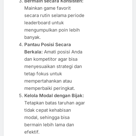
Bermain secara Konsisten:
Mainkan game favorit
secara rutin selama periode
leaderboard untuk
mengumpulkan poin lebih
banyak.
Pantau Posisi Secara
Berkala:
Amati posisi Anda
dan kompetitor agar bisa
menyesuaikan strategi dan
tetap fokus untuk
mempertahankan atau
memperbaiki peringkat.
Kelola Modal dengan Bijak:
Tetapkan batas taruhan agar
tidak cepat kehabisan
modal, sehingga bisa
bermain lebih lama dan
efektif.