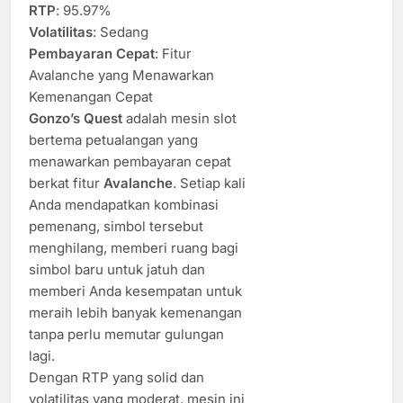
RTP
: 95.97%
Volatilitas
: Sedang
Pembayaran Cepat
: Fitur
Avalanche yang Menawarkan
Kemenangan Cepat
Gonzo’s Quest
adalah mesin slot
bertema petualangan yang
menawarkan pembayaran cepat
berkat fitur
Avalanche
. Setiap kali
Anda mendapatkan kombinasi
pemenang, simbol tersebut
menghilang, memberi ruang bagi
simbol baru untuk jatuh dan
memberi Anda kesempatan untuk
meraih lebih banyak kemenangan
tanpa perlu memutar gulungan
lagi.
Dengan RTP yang solid dan
volatilitas yang moderat, mesin ini