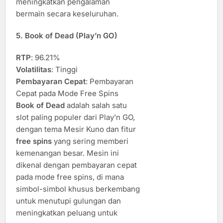
meningkatkan pengalaman
bermain secara keseluruhan.
5.
Book of Dead (Play’n GO)
RTP
: 96.21%
Volatilitas
: Tinggi
Pembayaran Cepat
: Pembayaran
Cepat pada Mode Free Spins
Book of Dead
adalah salah satu
slot paling populer dari Play’n GO,
dengan tema Mesir Kuno dan fitur
free spins
yang sering memberi
kemenangan besar. Mesin ini
dikenal dengan pembayaran cepat
pada mode free spins, di mana
simbol-simbol khusus berkembang
untuk menutupi gulungan dan
meningkatkan peluang untuk