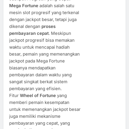
Mega Fortune
adalah salah satu
mesin slot progresif yang terkenal
dengan jackpot besar, tetapi juga
dikenal dengan
proses
pembayaran cepat
. Meskipun
jackpot progresif bisa memakan
waktu untuk mencapai hadiah
besar, pemain yang memenangkan
jackpot pada Mega Fortune
biasanya mendapatkan
pembayaran dalam waktu yang
sangat singkat berkat sistem
pembayaran yang efisien.
Fitur
Wheel of Fortune
yang
memberi pemain kesempatan
untuk memenangkan jackpot besar
juga memiliki mekanisme
pembayaran yang cepat, yang