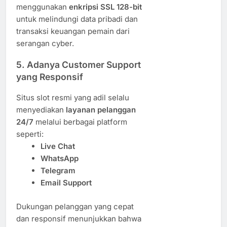
menggunakan
enkripsi SSL 128-bit
untuk melindungi data pribadi dan
transaksi keuangan pemain dari
serangan cyber.
5. Adanya Customer Support
yang Responsif
Situs slot resmi yang adil selalu
menyediakan
layanan pelanggan
24/7
melalui berbagai platform
seperti:
Live Chat
WhatsApp
Telegram
Email Support
Dukungan pelanggan yang cepat
dan responsif menunjukkan bahwa