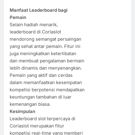
Manfaat Leaderboard bagi
Pemain
Selain hadiah menarik,
leaderboard di Corlaslot
mendorong semangat persaingan
yang sehat antar pemain. Fitur ini
juga meningkatkan keterlibatan
dan membuat pengalaman bermain
lebih dinamis dan menyenangkan.
Pemain yang aktif dan cerdas
dalam memanfaatkan kesempatan
kompetisi berpotensi mendapatkan
keuntungan tambahan di luar
kemenangan biasa.
Kesimpulan
Leaderboard slot terpercaya di
Corlaslot merupakan fitur
kompetisi real-time yang memberi