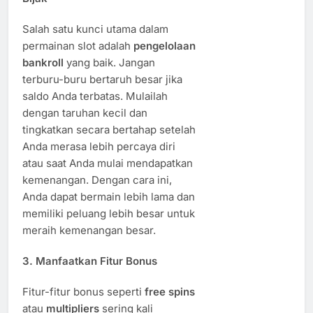
Salah satu kunci utama dalam
permainan slot adalah
pengelolaan
bankroll
yang baik. Jangan
terburu-buru bertaruh besar jika
saldo Anda terbatas. Mulailah
dengan taruhan kecil dan
tingkatkan secara bertahap setelah
Anda merasa lebih percaya diri
atau saat Anda mulai mendapatkan
kemenangan. Dengan cara ini,
Anda dapat bermain lebih lama dan
memiliki peluang lebih besar untuk
meraih kemenangan besar.
3.
Manfaatkan Fitur Bonus
Fitur-fitur bonus seperti
free spins
atau
multipliers
sering kali