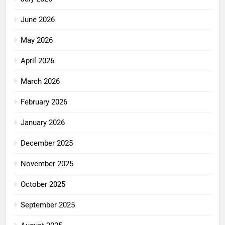
June 2026
May 2026
April 2026
March 2026
February 2026
January 2026
December 2025
November 2025
October 2025
September 2025