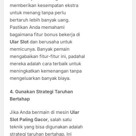
memberikan kesempatan ekstra
untuk menang tanpa perlu
bertaruh lebih banyak uang.
Pastikan Anda memahami
bagaimana fitur bonus bekerja di
Ular Slot
dan berusaha untuk
memicunya. Banyak pemain
mengabaikan fitur-fitur ini, padahal
mereka adalah cara terbaik untuk
meningkatkan kemenangan tanpa
mengeluarkan banyak biaya.
4.
Gunakan Strategi Taruhan
Bertahap
Jika Anda bermain di mesin
Ular
Slot Paling Gacor
, salah satu
teknik yang bisa digunakan adalah
strategi taruhan bertahap. Ini