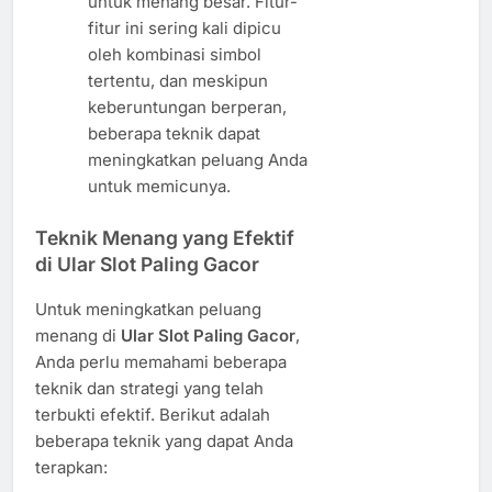
untuk menang besar. Fitur-
fitur ini sering kali dipicu
oleh kombinasi simbol
tertentu, dan meskipun
keberuntungan berperan,
beberapa teknik dapat
meningkatkan peluang Anda
untuk memicunya.
Teknik Menang yang Efektif
di Ular Slot Paling Gacor
Untuk meningkatkan peluang
menang di
Ular Slot Paling Gacor
,
Anda perlu memahami beberapa
teknik dan strategi yang telah
terbukti efektif. Berikut adalah
beberapa teknik yang dapat Anda
terapkan: