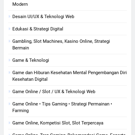
Modern
Desain UI/UX & Teknologi Web
Edukasi & Strategi Digital
Gambling, Slot Machines, Kasino Online, Strategi
Bermain
Game & Teknologi
Game dan Hiburan Kesehatan Mental Pengembangan Diri
Kesehatan Digital
Game Online / Slot / UX & Teknologi Web
Game Online • Tips Gaming • Strategi Permainan •
Farming
Game Online, Kompetisi Slot, Slot Terpercaya