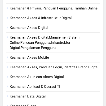
Keamanan & Privasi, Panduan Pengguna, Taruhan Online
Keamanan Akses & Infrastruktur Digital
Keamanan Akses Digital
Keamanan Akses Digital,Manajemen Sistem
Online,Panduan Pengguna,Infrastruktur
Digital,Pengalaman Pengguna
Keamanan Akses Mobile
Keamanan Akses, Panduan Login, Identitas Brand Digital
Keamanan Akun dan Akses Digital
Keamanan Aplikasi & Operasi TI
Keamanan Data Digital
Keamanan Digital