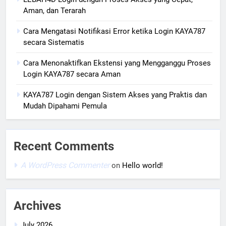
Aman, dan Terarah
Cara Mengatasi Notifikasi Error ketika Login KAYA787
secara Sistematis
Cara Menonaktifkan Ekstensi yang Mengganggu Proses
Login KAYA787 secara Aman
KAYA787 Login dengan Sistem Akses yang Praktis dan
Mudah Dipahami Pemula
Recent Comments
A WordPress Commenter
on
Hello world!
Archives
July 2026