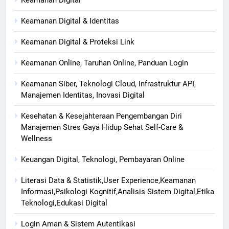
Keamanan Digital & Identitas
Keamanan Digital & Proteksi Link
Keamanan Online, Taruhan Online, Panduan Login
Keamanan Siber, Teknologi Cloud, Infrastruktur API,
Manajemen Identitas, Inovasi Digital
Kesehatan & Kesejahteraan Pengembangan Diri
Manajemen Stres Gaya Hidup Sehat Self-Care &
Wellness
Keuangan Digital, Teknologi, Pembayaran Online
Literasi Data & Statistik,User Experience,Keamanan
Informasi,Psikologi Kognitif,Analisis Sistem Digital,Etika
Teknologi,Edukasi Digital
Login Aman & Sistem Autentikasi