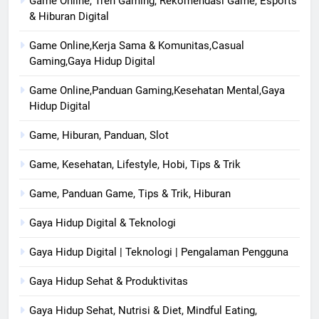
Game Online, Tren Gaming, Rekomendasi Game, Esports
& Hiburan Digital
Game Online,Kerja Sama & Komunitas,Casual
Gaming,Gaya Hidup Digital
Game Online,Panduan Gaming,Kesehatan Mental,Gaya
Hidup Digital
Game, Hiburan, Panduan, Slot
Game, Kesehatan, Lifestyle, Hobi, Tips & Trik
Game, Panduan Game, Tips & Trik, Hiburan
Gaya Hidup Digital & Teknologi
Gaya Hidup Digital | Teknologi | Pengalaman Pengguna
Gaya Hidup Sehat & Produktivitas
Gaya Hidup Sehat, Nutrisi & Diet, Mindful Eating,