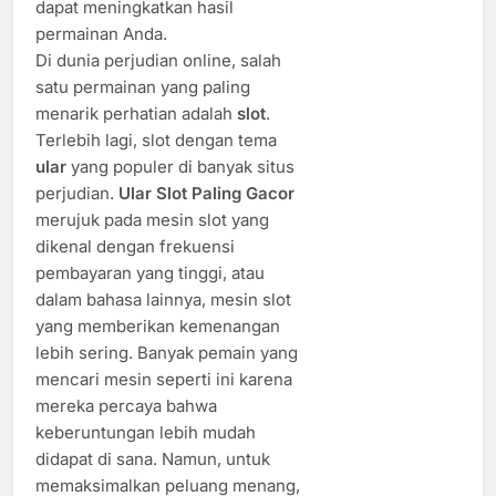
dapat meningkatkan hasil
permainan Anda.
Di dunia perjudian online, salah
satu permainan yang paling
menarik perhatian adalah
slot
.
Terlebih lagi, slot dengan tema
ular
yang populer di banyak situs
perjudian.
Ular Slot Paling Gacor
merujuk pada mesin slot yang
dikenal dengan frekuensi
pembayaran yang tinggi, atau
dalam bahasa lainnya, mesin slot
yang memberikan kemenangan
lebih sering. Banyak pemain yang
mencari mesin seperti ini karena
mereka percaya bahwa
keberuntungan lebih mudah
didapat di sana. Namun, untuk
memaksimalkan peluang menang,