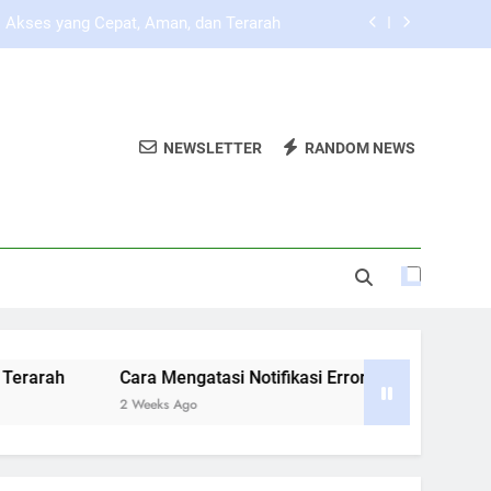
Akses yang Cepat, Aman, dan Terarah
etika Login KAYA787 secara Sistematis
gu Proses Login KAYA787 secara Aman
NEWSLETTER
RANDOM NEWS
LOT Login agar Halaman Lebih Stabil
Akses yang Cepat, Aman, dan Terarah
ualitas Untuk Perawatan Kulit Yang Sehat Dan Alami.
etika Login KAYA787 secara Sistematis
gu Proses Login KAYA787 secara Aman
Cara Mengatasi Notifikasi Error ketika Login KAYA787 seca
2 Weeks Ago