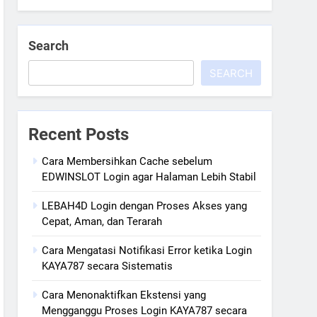
Search
SEARCH
Recent Posts
Cara Membersihkan Cache sebelum
EDWINSLOT Login agar Halaman Lebih Stabil
LEBAH4D Login dengan Proses Akses yang
Cepat, Aman, dan Terarah
Cara Mengatasi Notifikasi Error ketika Login
KAYA787 secara Sistematis
Cara Menonaktifkan Ekstensi yang
Mengganggu Proses Login KAYA787 secara