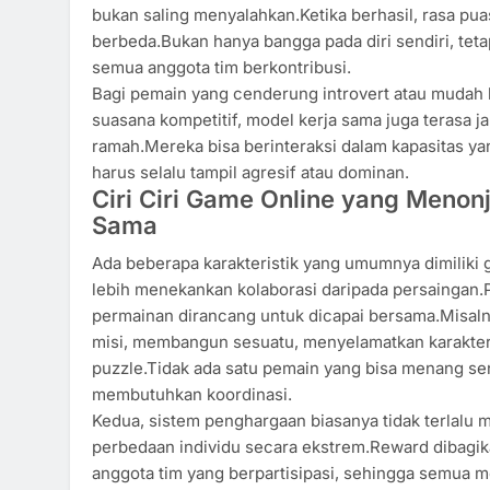
bukan saling menyalahkan.Ketika berhasil, rasa pua
berbeda.Bukan hanya bangga pada diri sendiri, tet
semua anggota tim berkontribusi.
Bagi pemain yang cenderung introvert atau mudah
suasana kompetitif, model kerja sama juga terasa ja
ramah.Mereka bisa berinteraksi dalam kapasitas y
harus selalu tampil agresif atau dominan.
Ciri Ciri Game Online yang Menonj
Sama
Ada beberapa karakteristik yang umumnya dimiliki
lebih menekankan kolaborasi daripada persaingan.
permainan dirancang untuk dicapai bersama.Misal
misi, membangun sesuatu, menyelamatkan karakte
puzzle.Tidak ada satu pemain yang bisa menang sen
membutuhkan koordinasi.
Kedua, sistem penghargaan biasanya tidak terlalu 
perbedaan individu secara ekstrem.Reward dibagik
anggota tim yang berpartisipasi, sehingga semua 