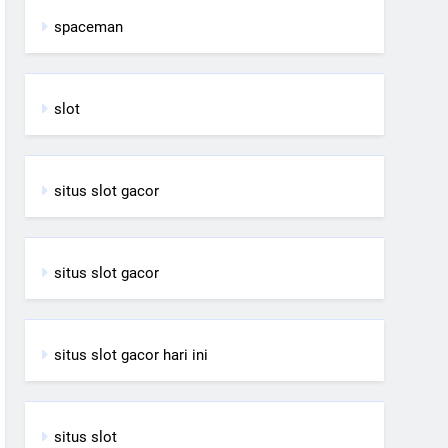
spaceman
slot
situs slot gacor
situs slot gacor
situs slot gacor hari ini
situs slot