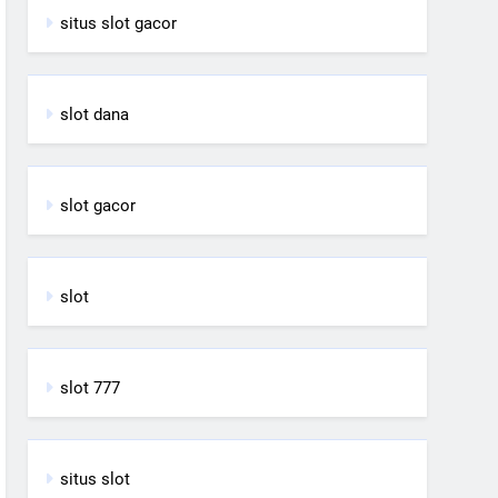
situs slot gacor
slot dana
slot gacor
slot
slot 777
situs slot