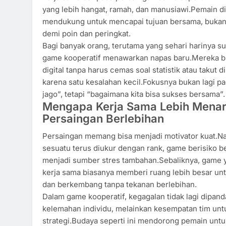
yang lebih hangat, ramah, dan manusiawi.Pemain di
mendukung untuk mencapai tujuan bersama, bukan
demi poin dan peringkat.
Bagi banyak orang, terutama yang sehari harinya s
game kooperatif menawarkan napas baru.Mereka bi
digital tanpa harus cemas soal statistik atau takut 
karena satu kesalahan kecil.Fokusnya bukan lagi pa
jago”, tetapi “bagaimana kita bisa sukses bersama”.
Mengapa Kerja Sama Lebih Menar
Persaingan Berlebihan
Persaingan memang bisa menjadi motivator kuat.N
sesuatu terus diukur dengan rank, game berisiko b
menjadi sumber stres tambahan.Sebaliknya, game
kerja sama biasanya memberi ruang lebih besar unt
dan berkembang tanpa tekanan berlebihan.
Dalam game kooperatif, kegagalan tidak lagi dipand
kelemahan individu, melainkan kesempatan tim un
strategi.Budaya seperti ini mendorong pemain untu