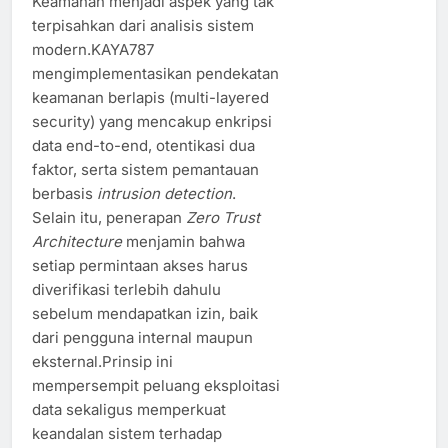
Keamanan menjadi aspek yang tak
terpisahkan dari analisis sistem
modern.KAYA787
mengimplementasikan pendekatan
keamanan berlapis (multi-layered
security) yang mencakup enkripsi
data end-to-end, otentikasi dua
faktor, serta sistem pemantauan
berbasis
intrusion detection
.
Selain itu, penerapan
Zero Trust
Architecture
menjamin bahwa
setiap permintaan akses harus
diverifikasi terlebih dahulu
sebelum mendapatkan izin, baik
dari pengguna internal maupun
eksternal.Prinsip ini
mempersempit peluang eksploitasi
data sekaligus memperkuat
keandalan sistem terhadap