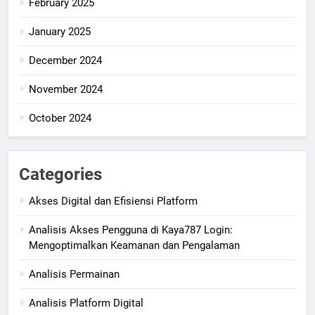
February 2025
January 2025
December 2024
November 2024
October 2024
Categories
Akses Digital dan Efisiensi Platform
Analisis Akses Pengguna di Kaya787 Login:
Mengoptimalkan Keamanan dan Pengalaman
Analisis Permainan
Analisis Platform Digital