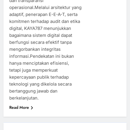
dan transparansi
operasional.Melalui arsitektur yang
adaptif, penerapan E-E-A-T, serta
komitmen terhadap audit dan etika
digital, KAYA787 menunjukkan
bagaimana sistem digital dapat
berfungsi secara efektif tanpa
mengorbankan integritas
informasi.Pendekatan ini bukan
hanya menciptakan efisiensi,
tetapi juga memperkuat
kepercayaan publik terhadap
teknologi yang dikelola secara
bertanggung jawab dan
berkelanjutan.
Read More