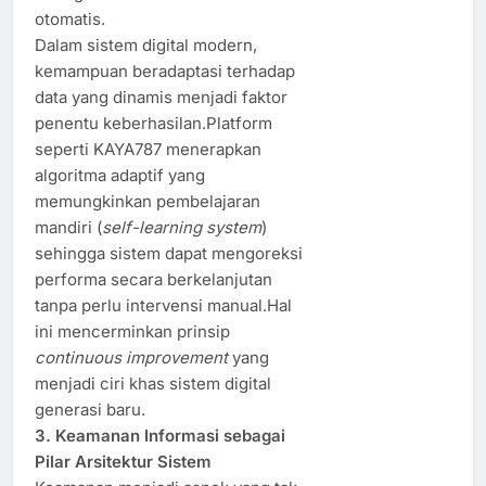
otomatis.
Dalam sistem digital modern,
kemampuan beradaptasi terhadap
data yang dinamis menjadi faktor
penentu keberhasilan.Platform
seperti KAYA787 menerapkan
algoritma adaptif yang
memungkinkan pembelajaran
mandiri (
self-learning system
)
sehingga sistem dapat mengoreksi
performa secara berkelanjutan
tanpa perlu intervensi manual.Hal
ini mencerminkan prinsip
continuous improvement
yang
menjadi ciri khas sistem digital
generasi baru.
3. Keamanan Informasi sebagai
Pilar Arsitektur Sistem