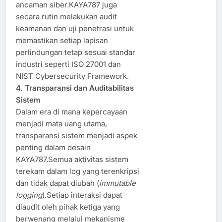
ancaman siber.KAYA787 juga
secara rutin melakukan audit
keamanan dan uji penetrasi untuk
memastikan setiap lapisan
perlindungan tetap sesuai standar
industri seperti ISO 27001 dan
NIST Cybersecurity Framework.
4. Transparansi dan Auditabilitas
Sistem
Dalam era di mana kepercayaan
menjadi mata uang utama,
transparansi sistem menjadi aspek
penting dalam desain
KAYA787.Semua aktivitas sistem
terekam dalam log yang terenkripsi
dan tidak dapat diubah (
immutable
logging
).Setiap interaksi dapat
diaudit oleh pihak ketiga yang
berwenang melalui mekanisme