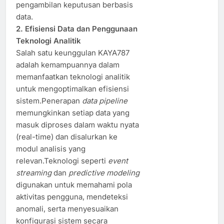
pengambilan keputusan berbasis
data.
2. Efisiensi Data dan Penggunaan
Teknologi Analitik
Salah satu keunggulan KAYA787
adalah kemampuannya dalam
memanfaatkan teknologi analitik
untuk mengoptimalkan efisiensi
sistem.Penerapan
data pipeline
memungkinkan setiap data yang
masuk diproses dalam waktu nyata
(real-time) dan disalurkan ke
modul analisis yang
relevan.Teknologi seperti
event
streaming
dan
predictive modeling
digunakan untuk memahami pola
aktivitas pengguna, mendeteksi
anomali, serta menyesuaikan
konfigurasi sistem secara