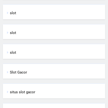
slot
slot
slot
Slot Gacor
situs slot gacor