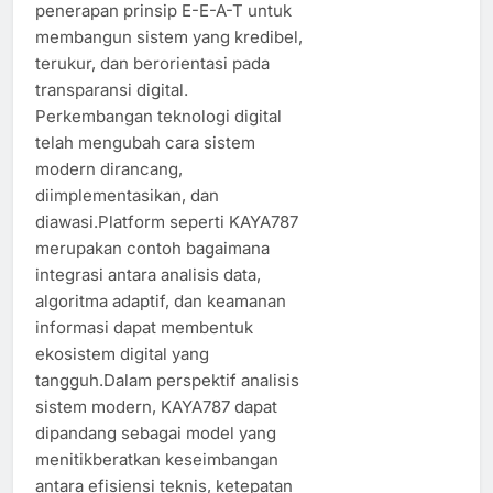
penerapan prinsip E-E-A-T untuk
membangun sistem yang kredibel,
terukur, dan berorientasi pada
transparansi digital.
Perkembangan teknologi digital
telah mengubah cara sistem
modern dirancang,
diimplementasikan, dan
diawasi.Platform seperti KAYA787
merupakan contoh bagaimana
integrasi antara analisis data,
algoritma adaptif, dan keamanan
informasi dapat membentuk
ekosistem digital yang
tangguh.Dalam perspektif analisis
sistem modern, KAYA787 dapat
dipandang sebagai model yang
menitikberatkan keseimbangan
antara efisiensi teknis, ketepatan