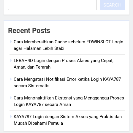
SEARCH
Recent Posts
Cara Membersihkan Cache sebelum EDWINSLOT Login
agar Halaman Lebih Stabil
LEBAH4D Login dengan Proses Akses yang Cepat,
Aman, dan Terarah
Cara Mengatasi Notifikasi Error ketika Login KAYA787
secara Sistematis
Cara Menonaktifkan Ekstensi yang Mengganggu Proses
Login KAYA787 secara Aman
KAYA787 Login dengan Sistem Akses yang Praktis dan
Mudah Dipahami Pemula