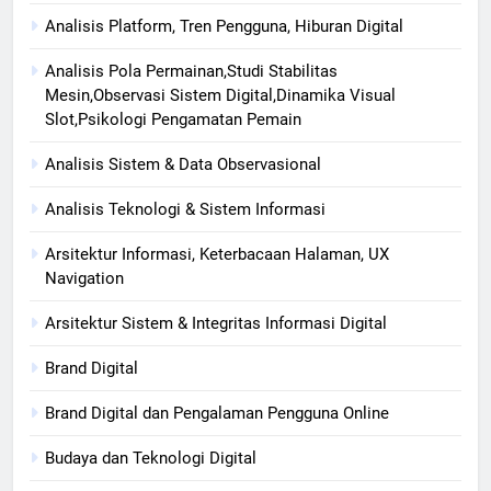
Analisis Platform, Tren Pengguna, Hiburan Digital
Analisis Pola Permainan,Studi Stabilitas
Mesin,Observasi Sistem Digital,Dinamika Visual
Slot,Psikologi Pengamatan Pemain
Analisis Sistem & Data Observasional
Analisis Teknologi & Sistem Informasi
Arsitektur Informasi, Keterbacaan Halaman, UX
Navigation
Arsitektur Sistem & Integritas Informasi Digital
Brand Digital
Brand Digital dan Pengalaman Pengguna Online
Budaya dan Teknologi Digital