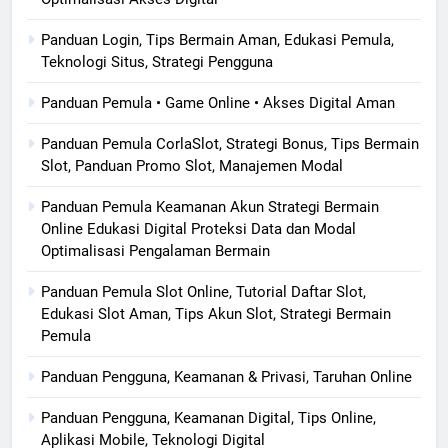
Panduan Login, Tips Bermain Aman, Edukasi Pemula,
Teknologi Situs, Strategi Pengguna
Panduan Pemula • Game Online • Akses Digital Aman
Panduan Pemula CorlaSlot, Strategi Bonus, Tips Bermain
Slot, Panduan Promo Slot, Manajemen Modal
Panduan Pemula Keamanan Akun Strategi Bermain
Online Edukasi Digital Proteksi Data dan Modal
Optimalisasi Pengalaman Bermain
Panduan Pemula Slot Online, Tutorial Daftar Slot,
Edukasi Slot Aman, Tips Akun Slot, Strategi Bermain
Pemula
Panduan Pengguna, Keamanan & Privasi, Taruhan Online
Panduan Pengguna, Keamanan Digital, Tips Online,
Aplikasi Mobile, Teknologi Digital