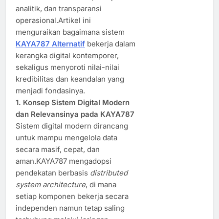
analitik, dan transparansi
operasional.Artikel ini
menguraikan bagaimana sistem
KAYA787 Alternatif
bekerja dalam
kerangka digital kontemporer,
sekaligus menyoroti nilai-nilai
kredibilitas dan keandalan yang
menjadi fondasinya.
1. Konsep Sistem Digital Modern
dan Relevansinya pada KAYA787
Sistem digital modern dirancang
untuk mampu mengelola data
secara masif, cepat, dan
aman.KAYA787 mengadopsi
pendekatan berbasis
distributed
system architecture
, di mana
setiap komponen bekerja secara
independen namun tetap saling