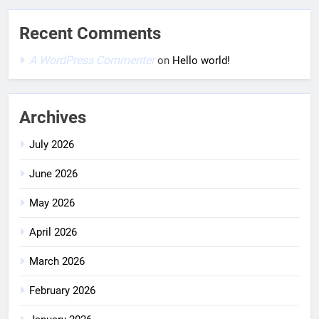
Recent Comments
A WordPress Commenter
on
Hello world!
Archives
July 2026
June 2026
May 2026
April 2026
March 2026
February 2026