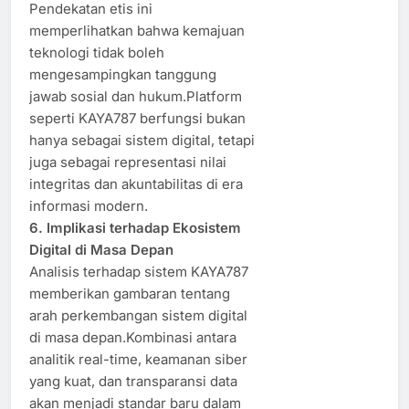
Pendekatan etis ini
memperlihatkan bahwa kemajuan
teknologi tidak boleh
mengesampingkan tanggung
jawab sosial dan hukum.Platform
seperti KAYA787 berfungsi bukan
hanya sebagai sistem digital, tetapi
juga sebagai representasi nilai
integritas dan akuntabilitas di era
informasi modern.
6. Implikasi terhadap Ekosistem
Digital di Masa Depan
Analisis terhadap sistem KAYA787
memberikan gambaran tentang
arah perkembangan sistem digital
di masa depan.Kombinasi antara
analitik real-time, keamanan siber
yang kuat, dan transparansi data
akan menjadi standar baru dalam