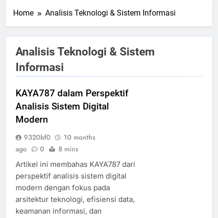
Home
Analisis Teknologi & Sistem Informasi
Analisis Teknologi & Sistem
Informasi
KAYA787 dalam Perspektif
Analisis Sistem Digital
Modern
9320bf0
10 months
ago
0
8 mins
Artikel ini membahas KAYA787 dari
perspektif analisis sistem digital
modern dengan fokus pada
arsitektur teknologi, efisiensi data,
keamanan informasi, dan