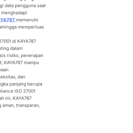
gi data pengguna saat
uk menghadapi
AYA787
memenuhi
 sehingga memperluas
27001 di KAYA787
nting dalam
is risiko, penerapan
kuat, KAYA787 mampu
yaan
eksitas, dan
angka panjang berupa
pliance ISO 27001
ah ini, KAYA787
g aman, transparan,