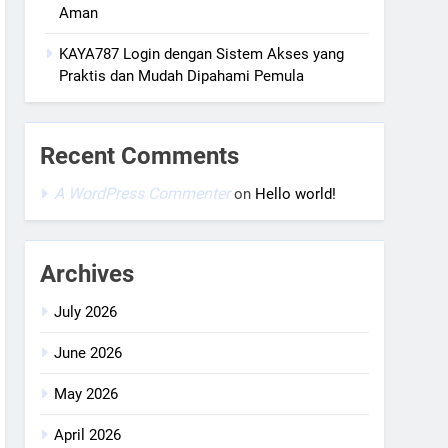
Aman
KAYA787 Login dengan Sistem Akses yang
Praktis dan Mudah Dipahami Pemula
Recent Comments
A WordPress Commenter
on
Hello world!
Archives
July 2026
June 2026
May 2026
April 2026