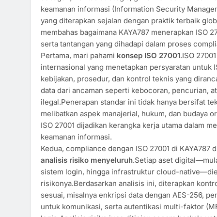
keamanan informasi (Information Security Manag
yang diterapkan sejalan dengan praktik terbaik globa
membahas bagaimana KAYA787 menerapkan ISO 270
serta tantangan yang dihadapi dalam proses compl
Pertama, mari pahami
konsep ISO 27001
.ISO 27001
internasional yang menetapkan persyaratan untu
kebijakan, prosedur, dan kontrol teknis yang diran
data dari ancaman seperti kebocoran, pencurian, a
ilegal.Penerapan standar ini tidak hanya bersifat tek
melibatkan aspek manajerial, hukum, dan budaya or
ISO 27001 dijadikan kerangka kerja utama dalam me
keamanan informasi.
Kedua, compliance dengan ISO 27001 di KAYA787 d
analisis risiko menyeluruh
.Setiap aset digital—mul
sistem login, hingga infrastruktur cloud-native—die
risikonya.Berdasarkan analisis ini, diterapkan kon
sesuai, misalnya enkripsi data dengan AES-256, p
untuk komunikasi, serta autentikasi multi-faktor (