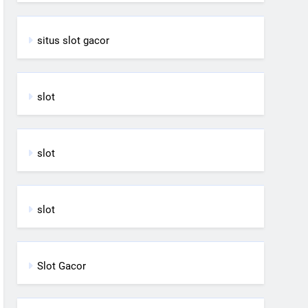
situs slot gacor
slot
slot
slot
Slot Gacor