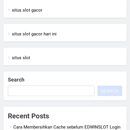
situs slot gacor
situs slot gacor hari ini
situs slot
Search
SEARCH
Recent Posts
Cara Membersihkan Cache sebelum EDWINSLOT Login