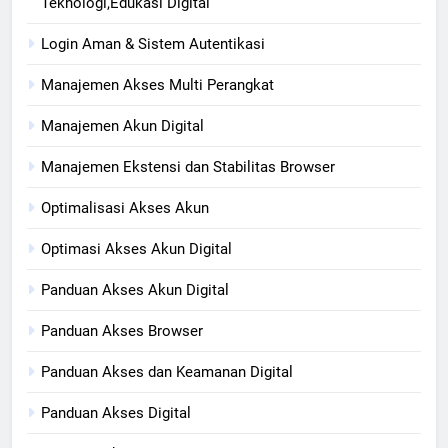
Teknologi,Edukasi Digital
Login Aman & Sistem Autentikasi
Manajemen Akses Multi Perangkat
Manajemen Akun Digital
Manajemen Ekstensi dan Stabilitas Browser
Optimalisasi Akses Akun
Optimasi Akses Akun Digital
Panduan Akses Akun Digital
Panduan Akses Browser
Panduan Akses dan Keamanan Digital
Panduan Akses Digital