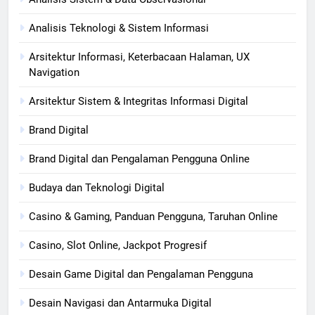
Analisis Teknologi & Sistem Informasi
Arsitektur Informasi, Keterbacaan Halaman, UX
Navigation
Arsitektur Sistem & Integritas Informasi Digital
Brand Digital
Brand Digital dan Pengalaman Pengguna Online
Budaya dan Teknologi Digital
Casino & Gaming, Panduan Pengguna, Taruhan Online
Casino, Slot Online, Jackpot Progresif
Desain Game Digital dan Pengalaman Pengguna
Desain Navigasi dan Antarmuka Digital