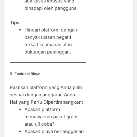
ada kasus khusus yang
dihadapi oleh pengguna.
Tips:
Hindari platform dengan
banyak ulasan negatif
terkait keamanan atau
dukungan pelanggan.
5. Evaluasi Biaya
Pastikan platform yang Anda pilih
sesuai dengan anggaran Anda.
Hal yang Perlu Dipertimbangkan:
Apakah platform
menawarkan paket gratis
atau uji coba?
Apakah biaya berlangganan