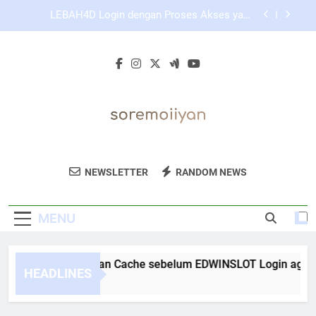
Skip
Cara Mengatasi Notifikasi Error ketika Login
to
KAYA787 secara Sistematis
content
Cara Menonaktifkan Ekstensi yang Mengganggu
Proses Login KAYA787 secara Aman
Cara Membersihkan Cache sebelum EDWINSLOT
Login agar Halaman Lebih Stabil
LEBAH4D Login dengan Proses Akses yang
Cepat, Aman, dan Terarah
Cara Mengatasi Notifikasi Error ketika Login
KAYA787 secara Sistematis
Sore Moi Iiyan
Dapatkan Produk Kecantikan Alami Dari
Cara Menonaktifkan Ekstensi yang Mengganggu
NEWSLETTER
RANDOM NEWS
Proses Login KAYA787 secara Aman
Sore Moi Iiyan. Bahan-Bahan Berkualitas
Untuk Perawatan Kulit Yang Sehat Dan
MENU
Alami.
ra Membersihkan Cache sebelum EDWINSLOT Login agar Hala
HEADLINES
Weeks Ago