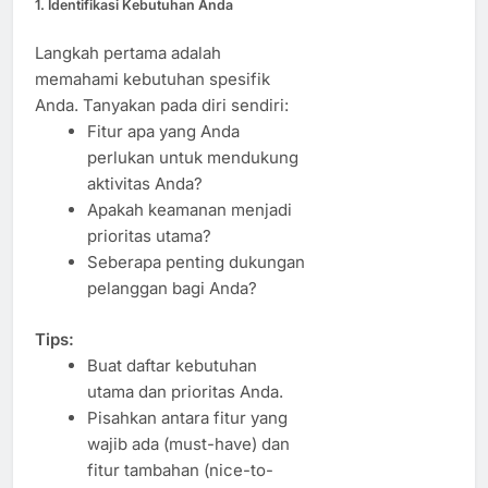
1. Identifikasi Kebutuhan Anda
Langkah pertama adalah
memahami kebutuhan spesifik
Anda. Tanyakan pada diri sendiri:
Fitur apa yang Anda
perlukan untuk mendukung
aktivitas Anda?
Apakah keamanan menjadi
prioritas utama?
Seberapa penting dukungan
pelanggan bagi Anda?
Tips:
Buat daftar kebutuhan
utama dan prioritas Anda.
Pisahkan antara fitur yang
wajib ada (must-have) dan
fitur tambahan (nice-to-