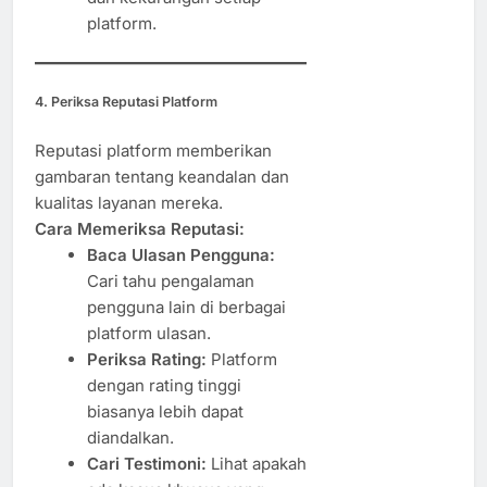
platform.
4. Periksa Reputasi Platform
Reputasi platform memberikan
gambaran tentang keandalan dan
kualitas layanan mereka.
Cara Memeriksa Reputasi:
Baca Ulasan Pengguna:
Cari tahu pengalaman
pengguna lain di berbagai
platform ulasan.
Periksa Rating:
Platform
dengan rating tinggi
biasanya lebih dapat
diandalkan.
Cari Testimoni:
Lihat apakah