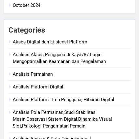
October 2024
Categories
Akses Digital dan Efisiensi Platform
Analisis Akses Pengguna di Kaya787 Login:
Mengoptimalkan Keamanan dan Pengalaman
Analisis Permainan
Analisis Platform Digital
Analisis Platform, Tren Pengguna, Hiburan Digital
Analisis Pola Permainan,Studi Stabilitas
Mesin,Observasi Sistem Digital,Dinamika Visual
Slot,Psikologi Pengamatan Pemain
Analisis Sistem & Data Observasional