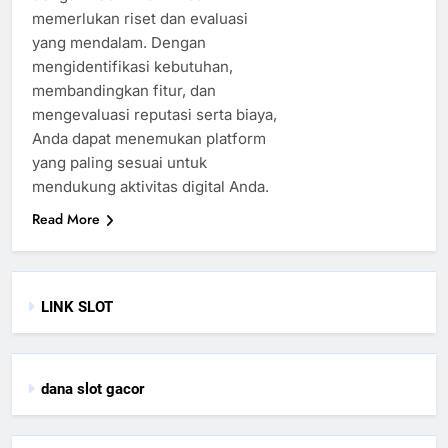
memerlukan riset dan evaluasi
yang mendalam. Dengan
mengidentifikasi kebutuhan,
membandingkan fitur, dan
mengevaluasi reputasi serta biaya,
Anda dapat menemukan platform
yang paling sesuai untuk
mendukung aktivitas digital Anda.
Read More
LINK SLOT
dana slot gacor