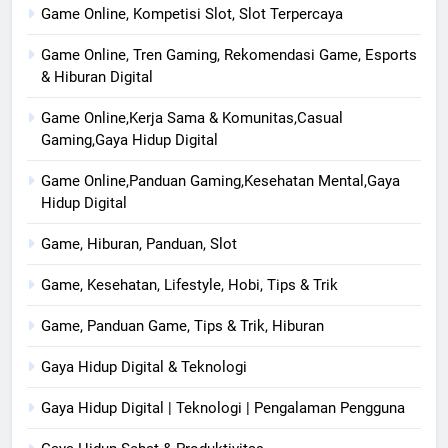
Game Online, Kompetisi Slot, Slot Terpercaya
Game Online, Tren Gaming, Rekomendasi Game, Esports
& Hiburan Digital
Game Online,Kerja Sama & Komunitas,Casual
Gaming,Gaya Hidup Digital
Game Online,Panduan Gaming,Kesehatan Mental,Gaya
Hidup Digital
Game, Hiburan, Panduan, Slot
Game, Kesehatan, Lifestyle, Hobi, Tips & Trik
Game, Panduan Game, Tips & Trik, Hiburan
Gaya Hidup Digital & Teknologi
Gaya Hidup Digital | Teknologi | Pengalaman Pengguna