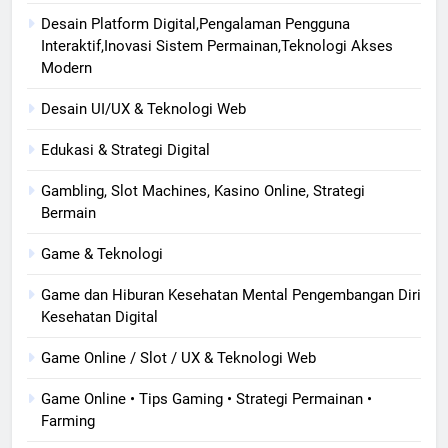
Desain Platform Digital,Pengalaman Pengguna
Interaktif,Inovasi Sistem Permainan,Teknologi Akses
Modern
Desain UI/UX & Teknologi Web
Edukasi & Strategi Digital
Gambling, Slot Machines, Kasino Online, Strategi
Bermain
Game & Teknologi
Game dan Hiburan Kesehatan Mental Pengembangan Diri
Kesehatan Digital
Game Online / Slot / UX & Teknologi Web
Game Online • Tips Gaming • Strategi Permainan •
Farming