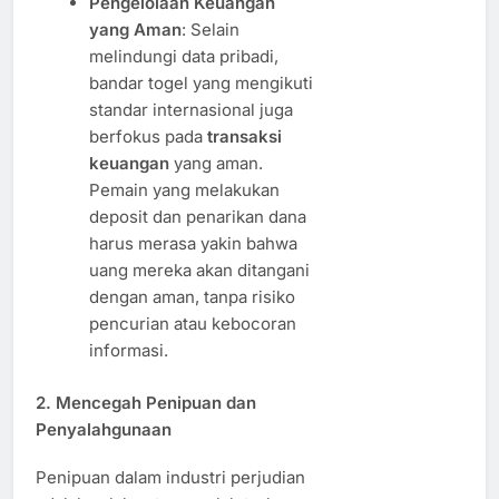
Pengelolaan Keuangan
yang Aman
: Selain
melindungi data pribadi,
bandar togel yang mengikuti
standar internasional juga
berfokus pada
transaksi
keuangan
yang aman.
Pemain yang melakukan
deposit dan penarikan dana
harus merasa yakin bahwa
uang mereka akan ditangani
dengan aman, tanpa risiko
pencurian atau kebocoran
informasi.
2.
Mencegah Penipuan dan
Penyalahgunaan
Penipuan dalam industri perjudian