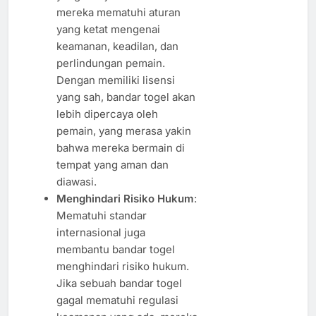
mereka mematuhi aturan
yang ketat mengenai
keamanan, keadilan, dan
perlindungan pemain.
Dengan memiliki lisensi
yang sah, bandar togel akan
lebih dipercaya oleh
pemain, yang merasa yakin
bahwa mereka bermain di
tempat yang aman dan
diawasi.
Menghindari Risiko Hukum
:
Mematuhi standar
internasional juga
membantu bandar togel
menghindari risiko hukum.
Jika sebuah bandar togel
gagal mematuhi regulasi