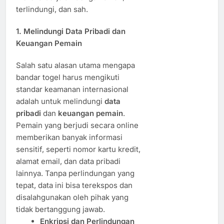
terlindungi, dan sah.
1.
Melindungi Data Pribadi dan
Keuangan Pemain
Salah satu alasan utama mengapa
bandar togel harus mengikuti
standar keamanan internasional
adalah untuk melindungi
data
pribadi
dan
keuangan pemain
.
Pemain yang berjudi secara online
memberikan banyak informasi
sensitif, seperti nomor kartu kredit,
alamat email, dan data pribadi
lainnya. Tanpa perlindungan yang
tepat, data ini bisa terekspos dan
disalahgunakan oleh pihak yang
tidak bertanggung jawab.
Enkripsi dan Perlindungan