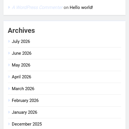
A WordPress Commenter
on
Hello world!
Archives
July 2026
June 2026
May 2026
April 2026
March 2026
February 2026
January 2026
December 2025