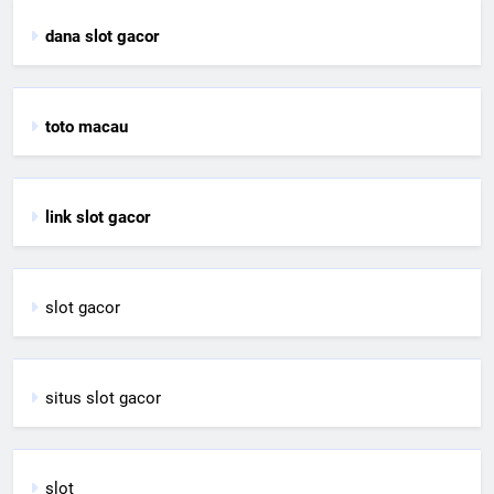
dana slot gacor
toto macau
link slot gacor
slot gacor
situs slot gacor
slot