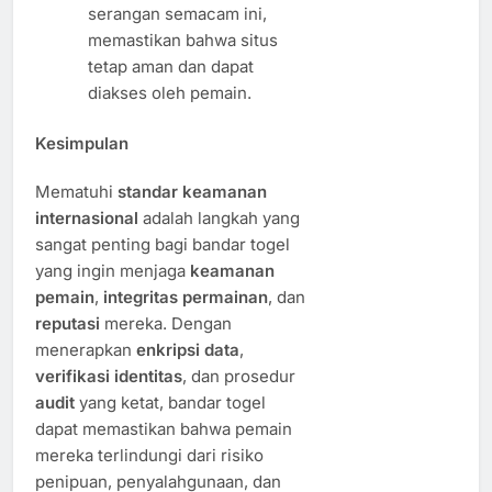
serangan semacam ini,
memastikan bahwa situs
tetap aman dan dapat
diakses oleh pemain.
Kesimpulan
Mematuhi
standar keamanan
internasional
adalah langkah yang
sangat penting bagi bandar togel
yang ingin menjaga
keamanan
pemain
,
integritas permainan
, dan
reputasi
mereka. Dengan
menerapkan
enkripsi data
,
verifikasi identitas
, dan prosedur
audit
yang ketat, bandar togel
dapat memastikan bahwa pemain
mereka terlindungi dari risiko
penipuan, penyalahgunaan, dan