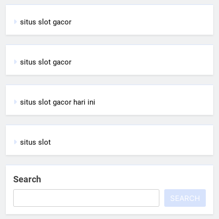
situs slot gacor
situs slot gacor
situs slot gacor hari ini
situs slot
Search
SEARCH