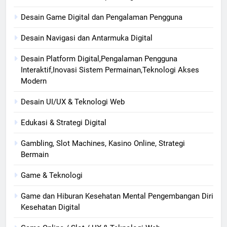
Desain Game Digital dan Pengalaman Pengguna
Desain Navigasi dan Antarmuka Digital
Desain Platform Digital,Pengalaman Pengguna
Interaktif,Inovasi Sistem Permainan,Teknologi Akses
Modern
Desain UI/UX & Teknologi Web
Edukasi & Strategi Digital
Gambling, Slot Machines, Kasino Online, Strategi
Bermain
Game & Teknologi
Game dan Hiburan Kesehatan Mental Pengembangan Diri
Kesehatan Digital