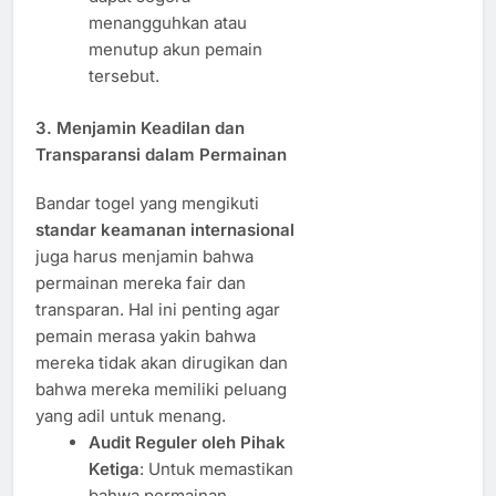
menangguhkan atau
menutup akun pemain
tersebut.
3.
Menjamin Keadilan dan
Transparansi dalam Permainan
Bandar togel yang mengikuti
standar keamanan internasional
juga harus menjamin bahwa
permainan mereka fair dan
transparan. Hal ini penting agar
pemain merasa yakin bahwa
mereka tidak akan dirugikan dan
bahwa mereka memiliki peluang
yang adil untuk menang.
Audit Reguler oleh Pihak
Ketiga
: Untuk memastikan
bahwa permainan