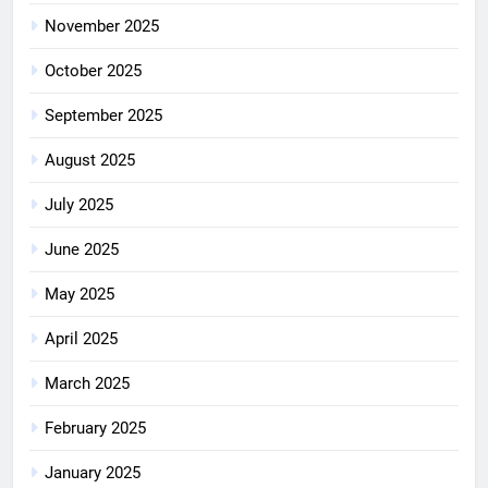
November 2025
October 2025
September 2025
August 2025
July 2025
June 2025
May 2025
April 2025
March 2025
February 2025
January 2025