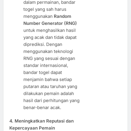
dalam permainan, bandar
togel yang sah harus
menggunakan
Random
Number Generator (RNG)
untuk menghasilkan hasil
yang acak dan tidak dapat
diprediksi. Dengan
menggunakan teknologi
RNG yang sesuai dengan
standar internasional,
bandar togel dapat
menjamin bahwa setiap
putaran atau taruhan yang
dilakukan pemain adalah
hasil dari perhitungan yang
benar-benar acak.
4.
Meningkatkan Reputasi dan
Kepercayaan Pemain