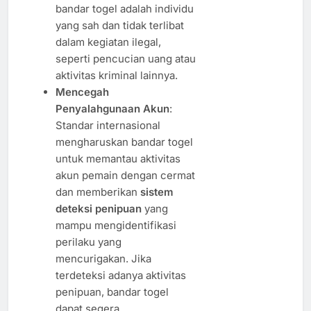
bandar togel adalah individu
yang sah dan tidak terlibat
dalam kegiatan ilegal,
seperti pencucian uang atau
aktivitas kriminal lainnya.
Mencegah
Penyalahgunaan Akun
:
Standar internasional
mengharuskan bandar togel
untuk memantau aktivitas
akun pemain dengan cermat
dan memberikan
sistem
deteksi penipuan
yang
mampu mengidentifikasi
perilaku yang
mencurigakan. Jika
terdeteksi adanya aktivitas
penipuan, bandar togel
dapat segera