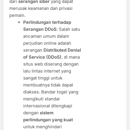
dari
serangan siber
yang dapat
merusak keamanan dan privasi
pemain.
Perlindungan terhadap
Serangan DDoS
: Salah satu
ancaman umum dalam
perjudian online adalah
serangan
Distributed Denial
of Service (DDoS)
, di mana
situs web diserang dengan
lalu lintas internet yang
sangat tinggi untuk
membuatnya tidak dapat
diakses. Bandar togel yang
mengikuti standar
internasional dilengkapi
dengan
sistem
perlindungan yang kuat
untuk menghindari