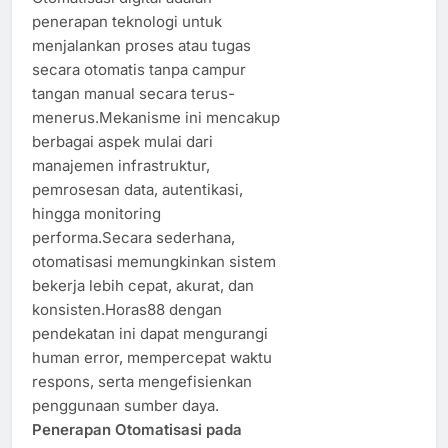
penerapan teknologi untuk
menjalankan proses atau tugas
secara otomatis tanpa campur
tangan manual secara terus-
menerus.Mekanisme ini mencakup
berbagai aspek mulai dari
manajemen infrastruktur,
pemrosesan data, autentikasi,
hingga monitoring
performa.Secara sederhana,
otomatisasi memungkinkan sistem
bekerja lebih cepat, akurat, dan
konsisten.Horas88 dengan
pendekatan ini dapat mengurangi
human error, mempercepat waktu
respons, serta mengefisienkan
penggunaan sumber daya.
Penerapan Otomatisasi pada