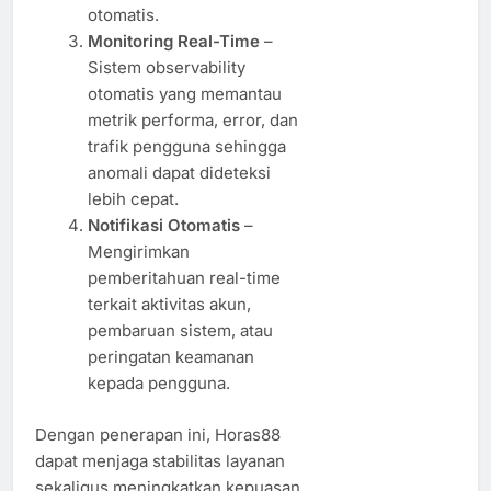
otomatis.
Monitoring Real-Time
–
Sistem observability
otomatis yang memantau
metrik performa, error, dan
trafik pengguna sehingga
anomali dapat dideteksi
lebih cepat.
Notifikasi Otomatis
–
Mengirimkan
pemberitahuan real-time
terkait aktivitas akun,
pembaruan sistem, atau
peringatan keamanan
kepada pengguna.
Dengan penerapan ini, Horas88
dapat menjaga stabilitas layanan
sekaligus meningkatkan kepuasan