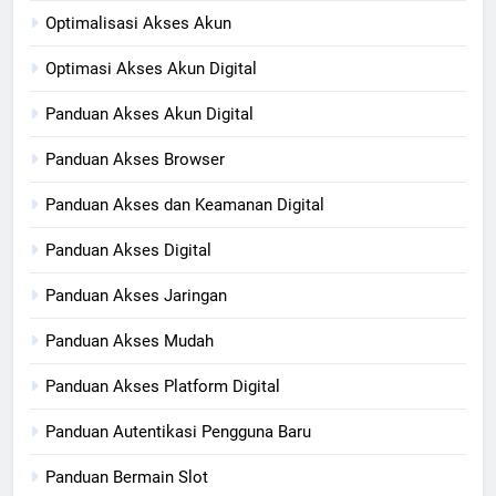
Optimalisasi Akses Akun
Optimasi Akses Akun Digital
Panduan Akses Akun Digital
Panduan Akses Browser
Panduan Akses dan Keamanan Digital
Panduan Akses Digital
Panduan Akses Jaringan
Panduan Akses Mudah
Panduan Akses Platform Digital
Panduan Autentikasi Pengguna Baru
Panduan Bermain Slot