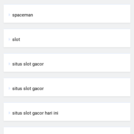
spaceman
slot
situs slot gacor
situs slot gacor
situs slot gacor hari ini