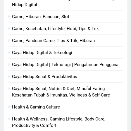
Hidup Digital
Game, Hiburan, Panduan, Slot
Game, Kesehatan, Lifestyle, Hobi, Tips & Trik
Game, Panduan Game, Tips & Trik, Hiburan
Gaya Hidup Digital & Teknologi
Gaya Hidup Digital | Teknologi | Pengalaman Pengguna
Gaya Hidup Sehat & Produktivitas
Gaya Hidup Sehat, Nutrisi & Diet, Mindful Eating,
Kesehatan Tubuh & Imunitas, Wellness & Self-Care
Health & Gaming Culture
Health & Wellness, Gaming Lifestyle, Body Care,
Productivity & Comfort