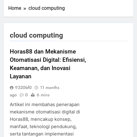
Home
cloud computing
cloud computing
Horas88 dan Mekanisme
Otomatisasi Digital: Efisiensi,
Keamanan, dan Inovasi
Layanan
9320bf0
11 months
ago
0
6 mins
Artikel ini membahas penerapan
mekanisme otomatisasi digital di
Horas88, mencakup konsep,
manfaat, teknologi pendukung,
serta tantangan implementasi