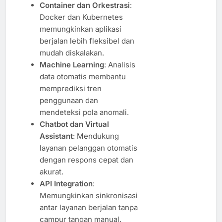
Container dan Orkestrasi
:
Docker dan Kubernetes
memungkinkan aplikasi
berjalan lebih fleksibel dan
mudah diskalakan.
Machine Learning
: Analisis
data otomatis membantu
memprediksi tren
penggunaan dan
mendeteksi pola anomali.
Chatbot dan Virtual
Assistant
: Mendukung
layanan pelanggan otomatis
dengan respons cepat dan
akurat.
API Integration
:
Memungkinkan sinkronisasi
antar layanan berjalan tanpa
campur tangan manual.