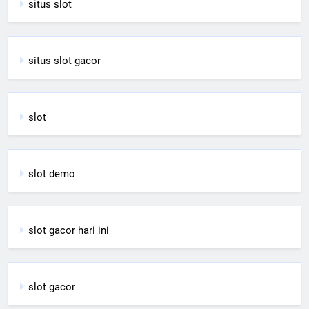
situs slot
situs slot gacor
slot
slot demo
slot gacor hari ini
slot gacor