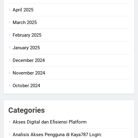
April 2025
March 2025
February 2025
January 2025
December 2024
November 2024
October 2024
Categories
Akses Digital dan Efisiensi Platform
Analisis Akses Pengguna di Kaya787 Login: