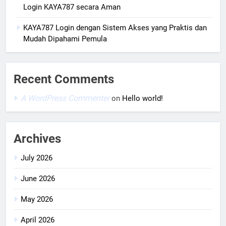
Login KAYA787 secara Aman
KAYA787 Login dengan Sistem Akses yang Praktis dan
Mudah Dipahami Pemula
Recent Comments
A WordPress Commenter
on
Hello world!
Archives
July 2026
June 2026
May 2026
April 2026