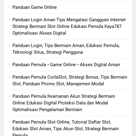
Panduan Game Online
Panduan Login Aman Tips Mengatasi Gangguan Internet
Strategi Bermain Slot Online Edukasi Pemula Kaya787
Optimalisasi Akses Digital
Panduan Login, Tips Bermain Aman, Edukasi Pemula,
Teknologi Situs, Strategi Pengguna
Panduan Pemula • Game Online • Akses Digital Aman
Panduan Pemula CorlaSlot, Strategi Bonus, Tips Bermain
Slot, Panduan Promo Slot, Manajemen Modal
Panduan Pemula Keamanan Akun Strategi Bermain
Online Edukasi Digital Proteksi Data dan Modal
Optimalisasi Pengalaman Bermain
Panduan Pemula Slot Online, Tutorial Daftar Slot,
Edukasi Slot Aman, Tips Akun Slot, Strategi Bermain
Pemula