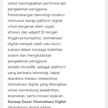
untuk meningkatkan performa dan
pengalaman pengguna.
Perkembangan teknologi modern
menuntut setiap platform digital
untuk bergerak lebih cepat,
efisien, dan adaptif.Di tengah
tingginya kompetisi, otomatisasi
digital menjadi salah satu kunci
sukses dalam menjaga stabilitas
sistem dan menghadirkan
pengalaman pengguna
terbaik.Horas88, sebagai platform
yang berbasis teknologi, dapat
dianalisis melalui mekanisme
otomatisasi digital yang diterapkan
untuk mendukung skalabilitas,
keamanan, serta inovasi layanan.
Konsep Dasar Otomatisasi Digital
Otomatisasi digital adalah