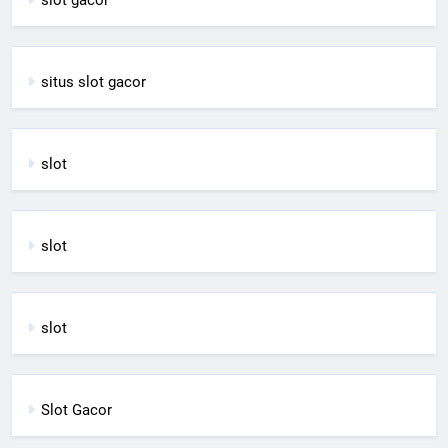
slot gacor
situs slot gacor
slot
slot
slot
Slot Gacor