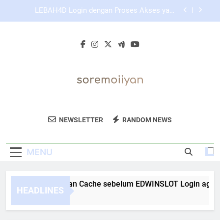
Skip
Cara Mengatasi Notifikasi Error ketika Login
to
KAYA787 secara Sistematis
content
Cara Menonaktifkan Ekstensi yang Mengganggu
Proses Login KAYA787 secara Aman
Cara Membersihkan Cache sebelum EDWINSLOT
Login agar Halaman Lebih Stabil
LEBAH4D Login dengan Proses Akses yang
Cepat, Aman, dan Terarah
Cara Mengatasi Notifikasi Error ketika Login
KAYA787 secara Sistematis
Sore Moi Iiyan
Dapatkan Produk Kecantikan Alami Dari
Cara Menonaktifkan Ekstensi yang Mengganggu
NEWSLETTER
RANDOM NEWS
Proses Login KAYA787 secara Aman
Sore Moi Iiyan. Bahan-Bahan Berkualitas
Untuk Perawatan Kulit Yang Sehat Dan
MENU
Alami.
ra Membersihkan Cache sebelum EDWINSLOT Login agar Hala
HEADLINES
Weeks Ago