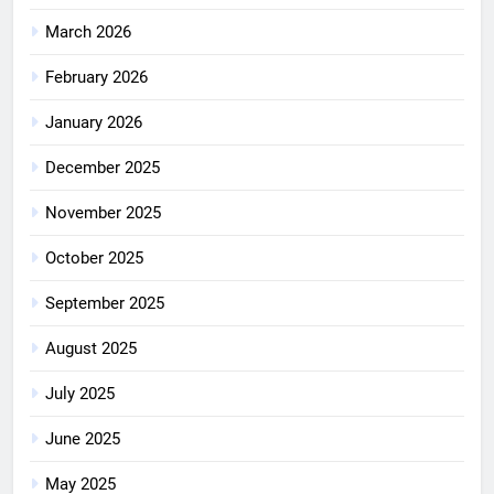
March 2026
February 2026
January 2026
December 2025
November 2025
October 2025
September 2025
August 2025
July 2025
June 2025
May 2025