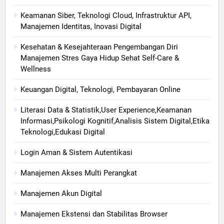
Keamanan Siber, Teknologi Cloud, Infrastruktur API,
Manajemen Identitas, Inovasi Digital
Kesehatan & Kesejahteraan Pengembangan Diri
Manajemen Stres Gaya Hidup Sehat Self-Care &
Wellness
Keuangan Digital, Teknologi, Pembayaran Online
Literasi Data & Statistik,User Experience,Keamanan
Informasi,Psikologi Kognitif,Analisis Sistem Digital,Etika
Teknologi,Edukasi Digital
Login Aman & Sistem Autentikasi
Manajemen Akses Multi Perangkat
Manajemen Akun Digital
Manajemen Ekstensi dan Stabilitas Browser