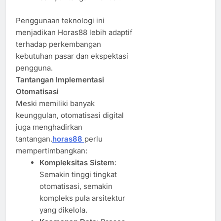
Penggunaan teknologi ini
menjadikan Horas88 lebih adaptif
terhadap perkembangan
kebutuhan pasar dan ekspektasi
pengguna.
Tantangan Implementasi
Otomatisasi
Meski memiliki banyak
keunggulan, otomatisasi digital
juga menghadirkan
tantangan.
horas88
perlu
mempertimbangkan:
Kompleksitas Sistem
:
Semakin tinggi tingkat
otomatisasi, semakin
kompleks pula arsitektur
yang dikelola.