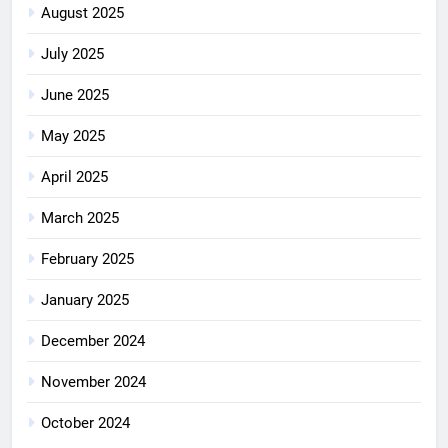
August 2025
July 2025
June 2025
May 2025
April 2025
March 2025
February 2025
January 2025
December 2024
November 2024
October 2024