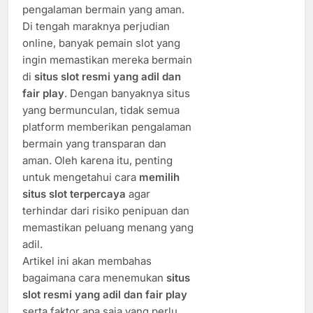
pengalaman bermain yang aman.
Di tengah maraknya perjudian
online, banyak pemain slot yang
ingin memastikan mereka bermain
di
situs slot resmi yang adil dan
fair play
. Dengan banyaknya situs
yang bermunculan, tidak semua
platform memberikan pengalaman
bermain yang transparan dan
aman. Oleh karena itu, penting
untuk mengetahui cara
memilih
situs slot terpercaya
agar
terhindar dari risiko penipuan dan
memastikan peluang menang yang
adil.
Artikel ini akan membahas
bagaimana cara menemukan
situs
slot resmi yang adil dan fair play
serta faktor apa saja yang perlu