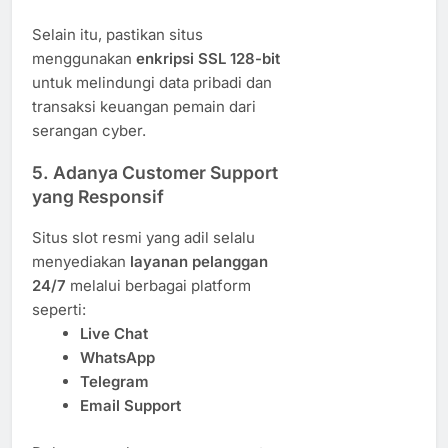
Selain itu, pastikan situs
menggunakan
enkripsi SSL 128-bit
untuk melindungi data pribadi dan
transaksi keuangan pemain dari
serangan cyber.
5. Adanya Customer Support
yang Responsif
Situs slot resmi yang adil selalu
menyediakan
layanan pelanggan
24/7
melalui berbagai platform
seperti:
Live Chat
WhatsApp
Telegram
Email Support