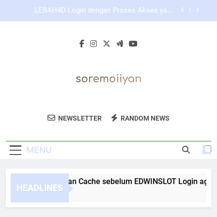
Skip
Cara Mengatasi Notifikasi Error ketika Login
to
KAYA787 secara Sistematis
content
Cara Menonaktifkan Ekstensi yang Mengganggu
Proses Login KAYA787 secara Aman
Cara Membersihkan Cache sebelum EDWINSLOT
Login agar Halaman Lebih Stabil
LEBAH4D Login dengan Proses Akses yang
Cepat, Aman, dan Terarah
Cara Mengatasi Notifikasi Error ketika Login
KAYA787 secara Sistematis
Sore Moi Iiyan
Dapatkan Produk Kecantikan Alami Dari
Cara Menonaktifkan Ekstensi yang Mengganggu
NEWSLETTER
RANDOM NEWS
Proses Login KAYA787 secara Aman
Sore Moi Iiyan. Bahan-Bahan Berkualitas
Untuk Perawatan Kulit Yang Sehat Dan
MENU
Alami.
ra Membersihkan Cache sebelum EDWINSLOT Login agar Hala
HEADLINES
Weeks Ago