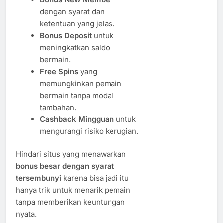
dengan syarat dan
ketentuan yang jelas.
Bonus Deposit
untuk
meningkatkan saldo
bermain.
Free Spins
yang
memungkinkan pemain
bermain tanpa modal
tambahan.
Cashback Mingguan
untuk
mengurangi risiko kerugian.
Hindari situs yang menawarkan
bonus besar dengan syarat
tersembunyi
karena bisa jadi itu
hanya trik untuk menarik pemain
tanpa memberikan keuntungan
nyata.