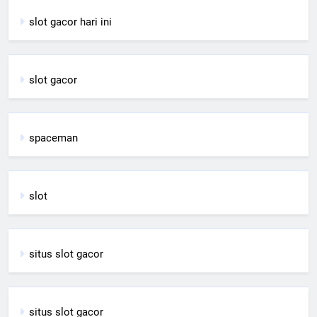
slot gacor hari ini
slot gacor
spaceman
slot
situs slot gacor
situs slot gacor