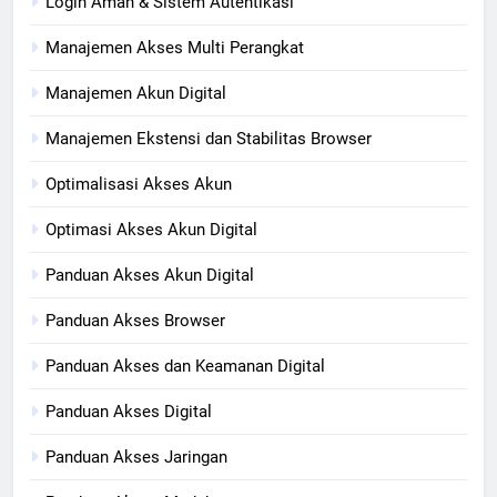
Login Aman & Sistem Autentikasi
Manajemen Akses Multi Perangkat
Manajemen Akun Digital
Manajemen Ekstensi dan Stabilitas Browser
Optimalisasi Akses Akun
Optimasi Akses Akun Digital
Panduan Akses Akun Digital
Panduan Akses Browser
Panduan Akses dan Keamanan Digital
Panduan Akses Digital
Panduan Akses Jaringan