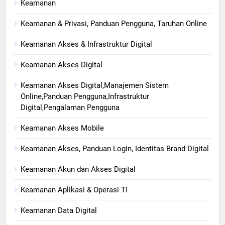
Keamanan
Keamanan & Privasi, Panduan Pengguna, Taruhan Online
Keamanan Akses & Infrastruktur Digital
Keamanan Akses Digital
Keamanan Akses Digital,Manajemen Sistem
Online,Panduan Pengguna,Infrastruktur
Digital,Pengalaman Pengguna
Keamanan Akses Mobile
Keamanan Akses, Panduan Login, Identitas Brand Digital
Keamanan Akun dan Akses Digital
Keamanan Aplikasi & Operasi TI
Keamanan Data Digital