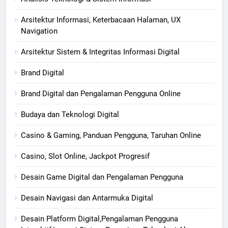
Arsitektur Informasi, Keterbacaan Halaman, UX
Navigation
Arsitektur Sistem & Integritas Informasi Digital
Brand Digital
Brand Digital dan Pengalaman Pengguna Online
Budaya dan Teknologi Digital
Casino & Gaming, Panduan Pengguna, Taruhan Online
Casino, Slot Online, Jackpot Progresif
Desain Game Digital dan Pengalaman Pengguna
Desain Navigasi dan Antarmuka Digital
Desain Platform Digital,Pengalaman Pengguna