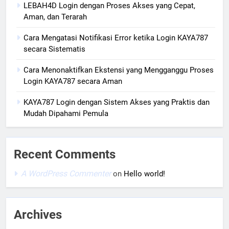
LEBAH4D Login dengan Proses Akses yang Cepat,
Aman, dan Terarah
Cara Mengatasi Notifikasi Error ketika Login KAYA787
secara Sistematis
Cara Menonaktifkan Ekstensi yang Mengganggu Proses
Login KAYA787 secara Aman
KAYA787 Login dengan Sistem Akses yang Praktis dan
Mudah Dipahami Pemula
Recent Comments
A WordPress Commenter
on
Hello world!
Archives