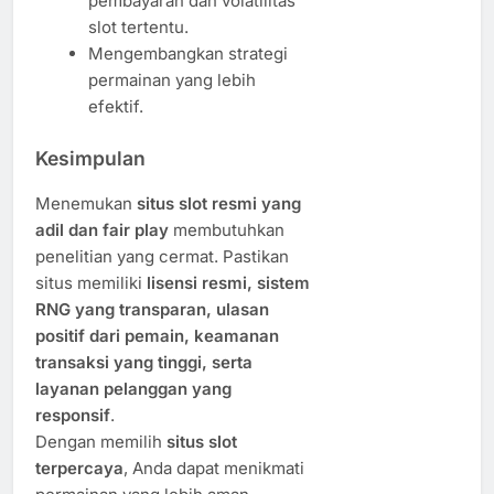
pembayaran dan volatilitas
slot tertentu.
Mengembangkan strategi
permainan yang lebih
efektif.
Kesimpulan
Menemukan
situs slot resmi yang
adil dan fair play
membutuhkan
penelitian yang cermat. Pastikan
situs memiliki
lisensi resmi, sistem
RNG yang transparan, ulasan
positif dari pemain, keamanan
transaksi yang tinggi, serta
layanan pelanggan yang
responsif
.
Dengan memilih
situs slot
terpercaya
, Anda dapat menikmati