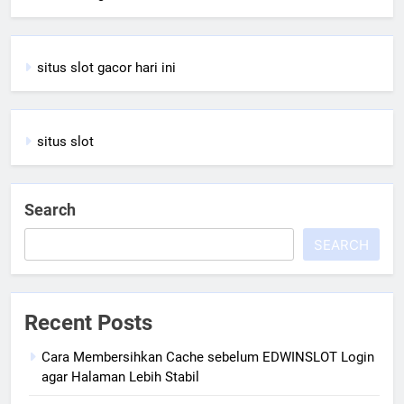
situs slot gacor hari ini
situs slot
Search
SEARCH
Recent Posts
Cara Membersihkan Cache sebelum EDWINSLOT Login
agar Halaman Lebih Stabil