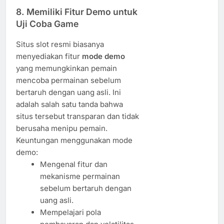
8. Memiliki Fitur Demo untuk
Uji Coba Game
Situs slot resmi biasanya
menyediakan fitur
mode demo
yang memungkinkan pemain
mencoba permainan sebelum
bertaruh dengan uang asli. Ini
adalah salah satu tanda bahwa
situs tersebut transparan dan tidak
berusaha menipu pemain.
Keuntungan menggunakan mode
demo:
Mengenal fitur dan
mekanisme permainan
sebelum bertaruh dengan
uang asli.
Mempelajari pola