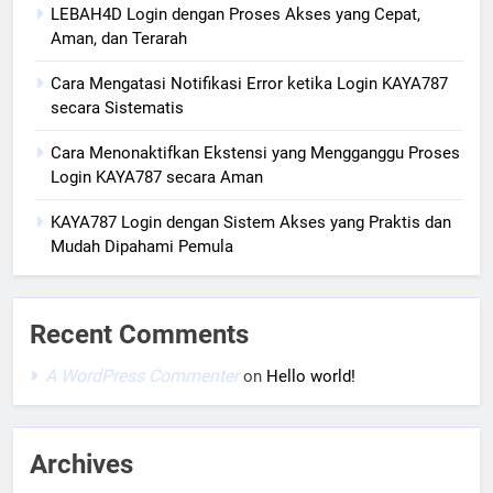
LEBAH4D Login dengan Proses Akses yang Cepat,
Aman, dan Terarah
Cara Mengatasi Notifikasi Error ketika Login KAYA787
secara Sistematis
Cara Menonaktifkan Ekstensi yang Mengganggu Proses
Login KAYA787 secara Aman
KAYA787 Login dengan Sistem Akses yang Praktis dan
Mudah Dipahami Pemula
Recent Comments
A WordPress Commenter
on
Hello world!
Archives