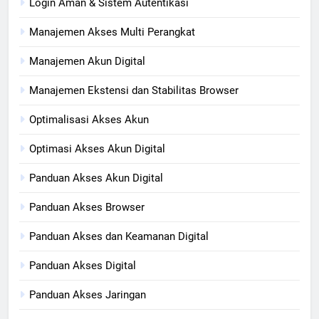
Login Aman & Sistem Autentikasi
Manajemen Akses Multi Perangkat
Manajemen Akun Digital
Manajemen Ekstensi dan Stabilitas Browser
Optimalisasi Akses Akun
Optimasi Akses Akun Digital
Panduan Akses Akun Digital
Panduan Akses Browser
Panduan Akses dan Keamanan Digital
Panduan Akses Digital
Panduan Akses Jaringan