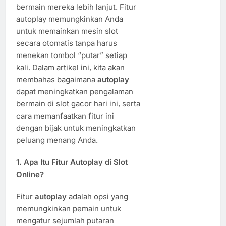
bermain mereka lebih lanjut. Fitur
autoplay memungkinkan Anda
untuk memainkan mesin slot
secara otomatis tanpa harus
menekan tombol “putar” setiap
kali. Dalam artikel ini, kita akan
membahas bagaimana
autoplay
dapat meningkatkan pengalaman
bermain di slot gacor hari ini, serta
cara memanfaatkan fitur ini
dengan bijak untuk meningkatkan
peluang menang Anda.
1.
Apa Itu Fitur Autoplay di Slot
Online?
Fitur
autoplay
adalah opsi yang
memungkinkan pemain untuk
mengatur sejumlah putaran