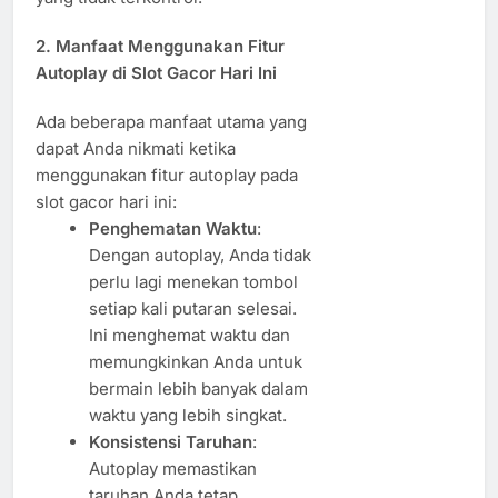
2.
Manfaat Menggunakan Fitur
Autoplay di Slot Gacor Hari Ini
Ada beberapa manfaat utama yang
dapat Anda nikmati ketika
menggunakan fitur autoplay pada
slot gacor hari ini:
Penghematan Waktu
:
Dengan autoplay, Anda tidak
perlu lagi menekan tombol
setiap kali putaran selesai.
Ini menghemat waktu dan
memungkinkan Anda untuk
bermain lebih banyak dalam
waktu yang lebih singkat.
Konsistensi Taruhan
:
Autoplay memastikan
taruhan Anda tetap