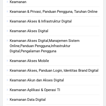
Keamanan
Keamanan & Privasi, Panduan Pengguna, Taruhan Online
Keamanan Akses & Infrastruktur Digital
Keamanan Akses Digital
Keamanan Akses Digital,Manajemen Sistem
Online,Panduan Pengguna,Infrastruktur
Digital,Pengalaman Pengguna
Keamanan Akses Mobile
Keamanan Akses, Panduan Login, Identitas Brand Digital
Keamanan Akun dan Akses Digital
Keamanan Aplikasi & Operasi TI
Keamanan Data Digital