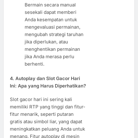
Bermain secara manual
sesekali dapat memberi
Anda kesempatan untuk
mengevaluasi permainan,
mengubah strategi taruhan
jika diperlukan, atau
menghentikan permainan
jika Anda merasa perlu
berhenti.
4.
Autoplay dan Slot Gacor Hari
Ini: Apa yang Harus Diperhatikan?
Slot gacor hari ini sering kali
memiliki RTP yang tinggi dan fitur-
fitur menarik, seperti putaran
gratis atau simbol liar, yang dapat
meningkatkan peluang Anda untuk
menang. Fitur autoplay di mesin