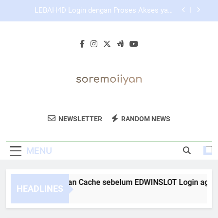
Skip
Cara Mengatasi Notifikasi Error ketika Login
to
KAYA787 secara Sistematis
content
Cara Menonaktifkan Ekstensi yang Mengganggu
Proses Login KAYA787 secara Aman
Cara Membersihkan Cache sebelum EDWINSLOT
Login agar Halaman Lebih Stabil
LEBAH4D Login dengan Proses Akses yang
Cepat, Aman, dan Terarah
Cara Mengatasi Notifikasi Error ketika Login
KAYA787 secara Sistematis
Sore Moi Iiyan
Dapatkan Produk Kecantikan Alami Dari
Cara Menonaktifkan Ekstensi yang Mengganggu
NEWSLETTER
RANDOM NEWS
Proses Login KAYA787 secara Aman
Sore Moi Iiyan. Bahan-Bahan Berkualitas
Untuk Perawatan Kulit Yang Sehat Dan
MENU
Alami.
ra Membersihkan Cache sebelum EDWINSLOT Login agar Hala
HEADLINES
Weeks Ago