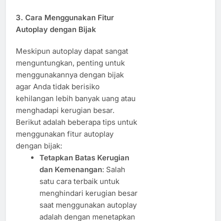
3.
Cara Menggunakan Fitur
Autoplay dengan Bijak
Meskipun autoplay dapat sangat
menguntungkan, penting untuk
menggunakannya dengan bijak
agar Anda tidak berisiko
kehilangan lebih banyak uang atau
menghadapi kerugian besar.
Berikut adalah beberapa tips untuk
menggunakan fitur autoplay
dengan bijak:
Tetapkan Batas Kerugian
dan Kemenangan
: Salah
satu cara terbaik untuk
menghindari kerugian besar
saat menggunakan autoplay
adalah dengan menetapkan