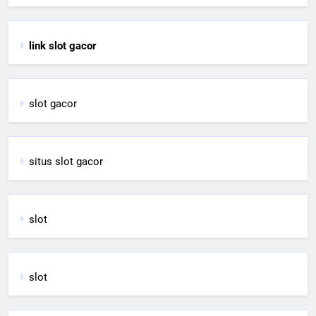
link slot gacor
slot gacor
situs slot gacor
slot
slot