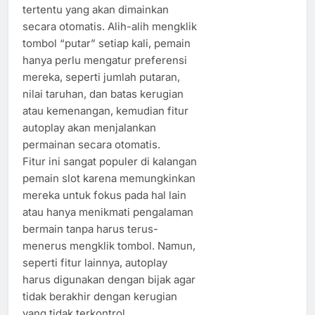
tertentu yang akan dimainkan
secara otomatis. Alih-alih mengklik
tombol “putar” setiap kali, pemain
hanya perlu mengatur preferensi
mereka, seperti jumlah putaran,
nilai taruhan, dan batas kerugian
atau kemenangan, kemudian fitur
autoplay akan menjalankan
permainan secara otomatis.
Fitur ini sangat populer di kalangan
pemain slot karena memungkinkan
mereka untuk fokus pada hal lain
atau hanya menikmati pengalaman
bermain tanpa harus terus-
menerus mengklik tombol. Namun,
seperti fitur lainnya, autoplay
harus digunakan dengan bijak agar
tidak berakhir dengan kerugian
yang tidak terkontrol.