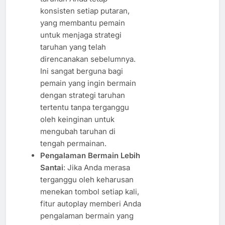
konsisten setiap putaran,
yang membantu pemain
untuk menjaga strategi
taruhan yang telah
direncanakan sebelumnya.
Ini sangat berguna bagi
pemain yang ingin bermain
dengan strategi taruhan
tertentu tanpa terganggu
oleh keinginan untuk
mengubah taruhan di
tengah permainan.
Pengalaman Bermain Lebih
Santai
: Jika Anda merasa
terganggu oleh keharusan
menekan tombol setiap kali,
fitur autoplay memberi Anda
pengalaman bermain yang