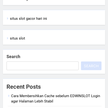
situs slot gacor hari ini
situs slot
Search
SEARCH
Recent Posts
Cara Membersihkan Cache sebelum EDWINSLOT Login
agar Halaman Lebih Stabil