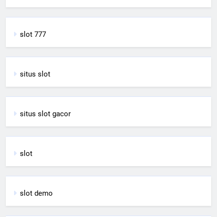
slot 777
situs slot
situs slot gacor
slot
slot demo