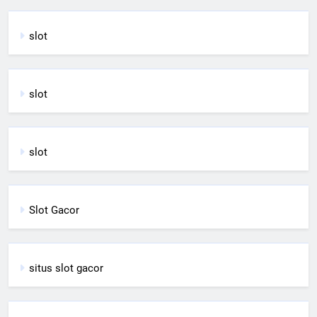
slot
slot
slot
Slot Gacor
situs slot gacor