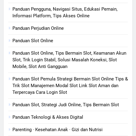
Panduan Pengguna, Navigasi Situs, Edukasi Pemain,
Informasi Platform, Tips Akses Online
Panduan Perjudian Online
Panduan Slot Online
Panduan Slot Online, Tips Bermain Slot, Keamanan Akun
Slot, Trik Login Stabil, Solusi Masalah Koneksi, Slot
Mobile, Slot Anti Gangguan
Panduan Slot Pemula Strategi Bermain Slot Online Tips &
Trik Slot Manajemen Modal Slot Link Slot Aman dan
Terpercaya Cara Login Slot
Panduan Slot, Strategi Judi Online, Tips Bermain Slot
Panduan Teknologi & Akses Digital
Parenting · Kesehatan Anak · Gizi dan Nutrisi