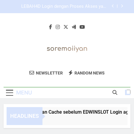
Skip
Cara Mengatasi Notifikasi Error ketika Login
to
KAYA787 secara Sistematis
content
Cara Menonaktifkan Ekstensi yang Mengganggu
Proses Login KAYA787 secara Aman
Cara Membersihkan Cache sebelum EDWINSLOT
Login agar Halaman Lebih Stabil
LEBAH4D Login dengan Proses Akses yang
Cepat, Aman, dan Terarah
Cara Mengatasi Notifikasi Error ketika Login
KAYA787 secara Sistematis
Sore Moi Iiyan
Dapatkan Produk Kecantikan Alami Dari
Cara Menonaktifkan Ekstensi yang Mengganggu
NEWSLETTER
RANDOM NEWS
Proses Login KAYA787 secara Aman
Sore Moi Iiyan. Bahan-Bahan Berkualitas
Untuk Perawatan Kulit Yang Sehat Dan
MENU
Alami.
ra Membersihkan Cache sebelum EDWINSLOT Login agar Hala
HEADLINES
Weeks Ago