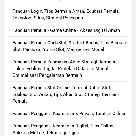
Panduan Login, Tips Bermain Aman, Edukasi Pemula,
Teknologi Situs, Strategi Pengguna
Panduan Pemula • Game Online • Akses Digital Aman
Panduan Pemula CorlaSlot, Strategi Bonus, Tips Bermain
Slot, Panduan Promo Slot, Manajemen Modal
Panduan Pemula Keamanan Akun Strategi Bermain
Online Edukasi Digital Proteksi Data dan Modal
Optimalisasi Pengalaman Bermain
Panduan Pemula Slot Online, Tutorial Daftar Slot,
Edukasi Slot Aman, Tips Akun Slot, Strategi Bermain
Pemula
Panduan Pengguna, Keamanan & Privasi, Taruhan Online
Panduan Pengguna, Keamanan Digital, Tips Online,
Aplikasi Mobile, Teknologi Digital