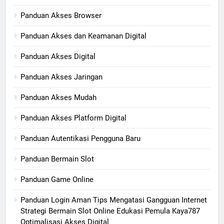
Panduan Akses Browser
Panduan Akses dan Keamanan Digital
Panduan Akses Digital
Panduan Akses Jaringan
Panduan Akses Mudah
Panduan Akses Platform Digital
Panduan Autentikasi Pengguna Baru
Panduan Bermain Slot
Panduan Game Online
Panduan Login Aman Tips Mengatasi Gangguan Internet
Strategi Bermain Slot Online Edukasi Pemula Kaya787
Optimalisasi Akses Digital