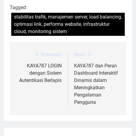
Tagged:
stabilitas trafik, manajemen server, load balancing,
optimasi link, performa website, infrastruktur
cloud, monitoring sistem
Previous:
Next:
Post
navigation
KAYA787 LOGIN
KAYA787 dan Peran
dengan Sistem
Dashboard Interaktif
Autentikasi Berlapis
Dinamis dalam
Meningkatkan
Pengalaman
Pengguna