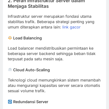
2. Peran Infrastruktur Server dalam
Menjaga Stabilitas
Infrastruktur server merupakan fondasi utama
stabilitas trafik. Beberapa strategi penting yang
umum diterapkan antara lain:
link gacor
Load Balancing
Load balancer mendistribusikan permintaan ke
beberapa server backend sehingga beban tidak
terpusat pada satu mesin saja.
Cloud Auto-Scaling
Teknologi cloud memungkinkan sistem menambah
atau mengurangi kapasitas server secara otomatis
sesuai volume trafik.
Redundansi Server