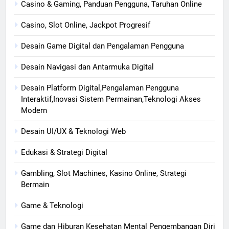
Casino & Gaming, Panduan Pengguna, Taruhan Online
Casino, Slot Online, Jackpot Progresif
Desain Game Digital dan Pengalaman Pengguna
Desain Navigasi dan Antarmuka Digital
Desain Platform Digital,Pengalaman Pengguna
Interaktif,Inovasi Sistem Permainan,Teknologi Akses
Modern
Desain UI/UX & Teknologi Web
Edukasi & Strategi Digital
Gambling, Slot Machines, Kasino Online, Strategi
Bermain
Game & Teknologi
Game dan Hiburan Kesehatan Mental Pengembangan Diri