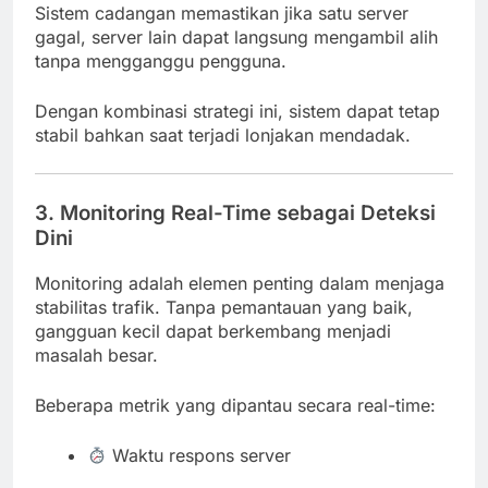
Sistem cadangan memastikan jika satu server
gagal, server lain dapat langsung mengambil alih
tanpa mengganggu pengguna.
Dengan kombinasi strategi ini, sistem dapat tetap
stabil bahkan saat terjadi lonjakan mendadak.
3. Monitoring Real-Time sebagai Deteksi
Dini
Monitoring adalah elemen penting dalam menjaga
stabilitas trafik. Tanpa pemantauan yang baik,
gangguan kecil dapat berkembang menjadi
masalah besar.
Beberapa metrik yang dipantau secara real-time:
Waktu respons server