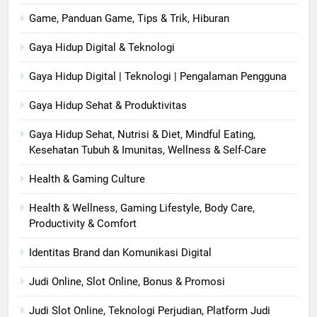
Game, Panduan Game, Tips & Trik, Hiburan
Gaya Hidup Digital & Teknologi
Gaya Hidup Digital | Teknologi | Pengalaman Pengguna
Gaya Hidup Sehat & Produktivitas
Gaya Hidup Sehat, Nutrisi & Diet, Mindful Eating,
Kesehatan Tubuh & Imunitas, Wellness & Self-Care
Health & Gaming Culture
Health & Wellness, Gaming Lifestyle, Body Care,
Productivity & Comfort
Identitas Brand dan Komunikasi Digital
Judi Online, Slot Online, Bonus & Promosi
Judi Slot Online, Teknologi Perjudian, Platform Judi