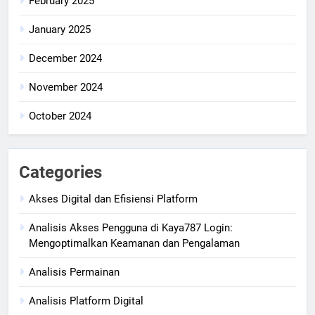
February 2025
January 2025
December 2024
November 2024
October 2024
Categories
Akses Digital dan Efisiensi Platform
Analisis Akses Pengguna di Kaya787 Login:
Mengoptimalkan Keamanan dan Pengalaman
Analisis Permainan
Analisis Platform Digital