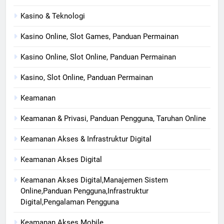
Kasino & Teknologi
Kasino Online, Slot Games, Panduan Permainan
Kasino Online, Slot Online, Panduan Permainan
Kasino, Slot Online, Panduan Permainan
Keamanan
Keamanan & Privasi, Panduan Pengguna, Taruhan Online
Keamanan Akses & Infrastruktur Digital
Keamanan Akses Digital
Keamanan Akses Digital,Manajemen Sistem
Online,Panduan Pengguna,Infrastruktur
Digital,Pengalaman Pengguna
Keamanan Akses Mobile