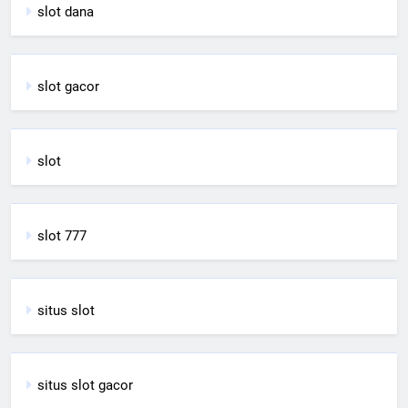
slot dana
slot gacor
slot
slot 777
situs slot
situs slot gacor